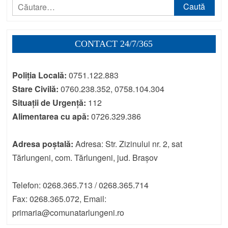
Caută
după:
CONTACT 24/7/365
Poliția Locală:
0751.122.883
Stare Civilă:
0760.238.352, 0758.104.304
Situații de Urgență:
112
Alimentarea cu apă:
0726.329.386
Adresa poștală:
Adresa: Str. Zizinului nr. 2, sat
Tărlungeni, com. Tărlungeni, jud. Brașov
Telefon: 0268.365.713 / 0268.365.714
Fax: 0268.365.072, Email:
primaria@comunatarlungeni.ro