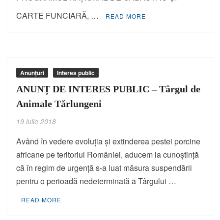
CARTE FUNCIARĂ, …
READ MORE
Anunțuri
Interes public
ANUNȚ DE INTERES PUBLIC – Târgul de
Animale Tărlungeni
19 iulie 2018
Având în vedere evoluția și extinderea pestei porcine
africane pe teritoriul României, aducem la cunoștință
că în regim de urgență s-a luat măsura suspendării
pentru o perioadă nedeterminată a Târgului …
READ MORE