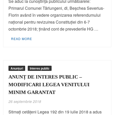
Se aduc la cunoștința publicului următoarele:
Primarul Comunei Tărlungeni, dl, Beșchea Severius-
Florin având în vedere organizarea referendumului
național pentru revizuirea Constituției din 6-7
octombrie 2018; ținând cont de prevederile HG …
READ MORE
Anunțuri
Interes public
ANUNȚ DE INTERES PUBLIC –
MODIFICARI LEGEA VENITULUI
MINIM GARANTAT
26 septembrie 2018
Stimați cetățeni Legea 192 din 19 iulie 2018 a adus