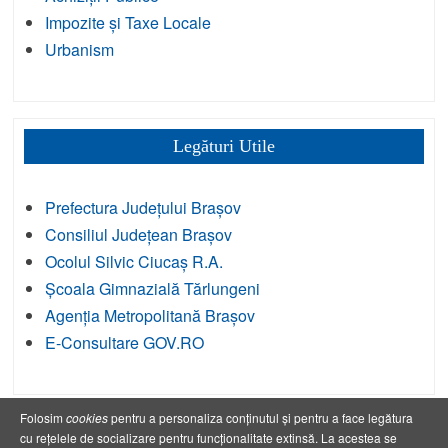
Impozite și Taxe Locale
Urbanism
Legături Utile
Prefectura Județului Brașov
Consiliul Județean Brașov
Ocolul Silvic Ciucaș R.A.
Școala Gimnazială Tărlungeni
Agenția Metropolitană Brașov
E-Consultare GOV.RO
Folosim
cookies
pentru a personaliza conținutul și pentru a face legătura
cu rețelele de socializare pentru funcționalitate extinsă. La acestea se