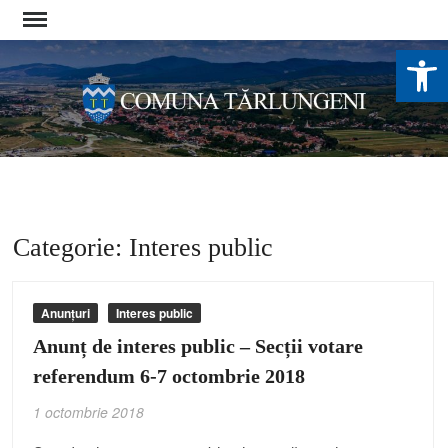
Skip
to
De
content
Categorie:
Interes public
Anunțuri
Interes public
Anunț de interes public – Secții votare
referendum 6-7 octombrie 2018
1 octombrie 2018