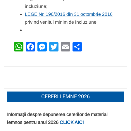
incluziune;
LEGE Nr. 196/2016 din 31 octombrie 2016
privind venitul minim de incluziune
W
F
M
T
E
P
h
a
e
wi
m
ar
at
c
ss
tt
ail
ta
s
e
e
er
je
A
b
n
a
p
o
g
z
CERERI LEMNE 2026
p
o
er
ă
k
Informații despre depunerea cererilor de material
lemnos pentru anul 2026
CLICK AICI