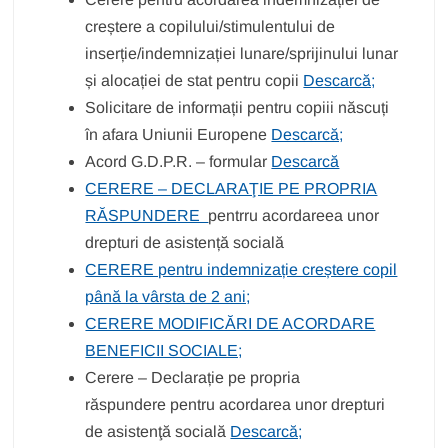
creștere a copilului/stimulentului de
inserție/indemnizației lunare/sprijinului lunar
și alocației de stat pentru copii
Descarcă;
Solicitare de informații pentru copiii născuți
în afara Uniunii Europene
Descarcă;
Acord G.D.P.R. – formular
Descarcă
CERERE – DECLARAŢIE PE PROPRIA
RĂSPUNDERE
pentrru acordareea unor
drepturi de asistență socială
CERERE pentru indemnizație creștere copil
până la vârsta de 2 ani;
CERERE MODIFICĂRI DE ACORDARE
BENEFICII SOCIALE;
Cerere – Declarație pe propria
răspundere pentru acordarea unor drepturi
de asistenţă socială
Descarcă;