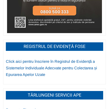
REGISTRUL DE EVIDENȚĂ FOSE
Click aici pentru înscriere în Registrul de Evidență a
Sistemelor Individuale Adecvate pentru Colectarea și
Epurarea Apelor Uzate
TĂRLUNGENI SERVICII APE