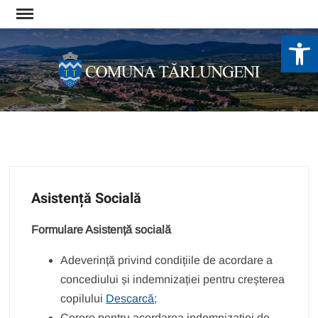
Skip
to
De
content
Asistență Socială
Formulare Asistență socială
Adeverință privind condițiile de acordare a
concediului și indemnizației pentru creșterea
copilului
Descarcă
;
Cerere pentru acordarea indemnizației de