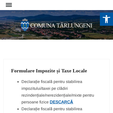
Skip
to
De
content
Formulare Impozite și Taxe Locale
Declarație fiscală pentru stabilirea
impozitului/taxei pe clădiri
rezindențiale/nerezidențiale/mixte pentru
persoane fizice
DESCARCĂ
Declarație fiscală pentru stabilirea