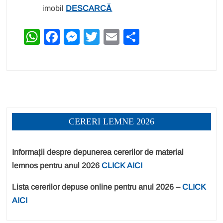
imobil
DESCARCĂ
W
F
M
T
E
P
h
a
e
wi
m
ar
at
c
ss
tt
ail
ta
s
e
e
er
je
A
b
n
a
p
o
g
z
CERERI LEMNE 2026
p
o
er
ă
k
Informații despre depunerea cererilor de material
lemnos pentru anul 2026
CLICK AICI
Lista cererilor depuse online pentru anul 2026 –
CLICK
AICI