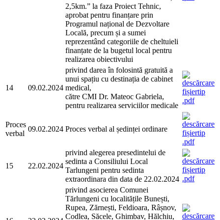
2,5km.” la faza Proiect Tehnic,
aprobat pentru finanțare prin
Programul național de Dezvoltare
Locală, precum și a sumei
reprezentând categoriile de cheltuieli
finanțate de la bugetul local pentru
realizarea obiectivului
privind darea în folosintă gratuită a
unui spațiu cu destinația de cabinet
14
09.02.2024
medical,
către CMI Dr. Mateoc Gabriela,
pentru realizarea serviciilor medicale
Proces
09.02.2024
Proces verbal al ședinței ordinare
verbal
privind alegerea presedintelui de
sedinta a Consiliului Local
15
22.02.2024
Tarlungeni pentru sedinta
extraordinara din data de 22.02.2024
privind asocierea Comunei
Tărlungeni cu localitățile Bunești,
Rupea, Zărnești, Feldioara, Râșnov,
Codlea, Săcele, Ghimbav, Hălchiu,