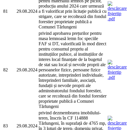
pentru materialul lemnos pe picior,
producția anului 2024 care urmează
81
29.08.2024
a fi valorificat prin licitație publică cu
strigare, care se recoltează din fondul
forestier proprietate publică a
Comunei Tărlungeni
privind aprobarea prețurilor pentru
masa lemnoasă lemn foc speciile
FAF si DT, valorificată în mod direct
pentru consumul propriu al
instituțiilor pubice, al instituțiilor de
interes local finanțate de la bugetul
de stat sau local și nevoile proprii ale
82
29.08.2024
persoanelor fizice, persoane fizice
autorizate, intreprinderi individuale,
întreprinderi familiale, asociații,
fundații și nevoile proprii ale
adminstratorului fondului forestier,
care se recoltează din fondul forestier
proprietate publică a Comunei
Tărlungeni
privind dezmembrarea imobilului-
teren, înscris în CF 114888
Tărlungeni, în suprafață de 4765 mp,
83
29.08.2024
în 3 loturi de teren- domeniu privat,