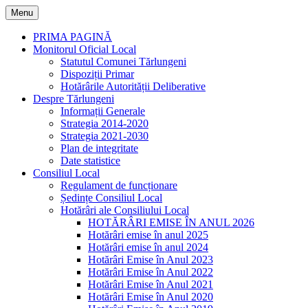
Skip
Menu
to
content
PRIMA PAGINĂ
Monitorul Oficial Local
Statutul Comunei Tărlungeni
Dispoziții Primar
Hotărârile Autorității Deliberative
Despre Tărlungeni
Informații Generale
Strategia 2014-2020
Strategia 2021-2030
Plan de integritate
Date statistice
Consiliul Local
Regulament de funcționare
Ședințe Consiliul Local
Hotărâri ale Consiliului Local
HOTĂRÂRI EMISE ÎN ANUL 2026
Hotărâri emise în anul 2025
Hotărâri emise în anul 2024
Hotărâri Emise în Anul 2023
Hotărâri Emise în Anul 2022
Hotărâri Emise în Anul 2021
Hotărâri Emise în Anul 2020