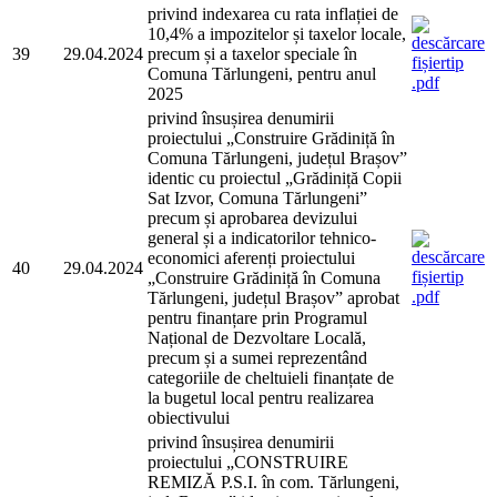
privind indexarea cu rata inflației de
10,4% a impozitelor și taxelor locale,
39
29.04.2024
precum și a taxelor speciale în
Comuna Tărlungeni, pentru anul
2025
privind însușirea denumirii
proiectului „Construire Grădiniță în
Comuna Tărlungeni, județul Brașov”
identic cu proiectul „Grădiniță Copii
Sat Izvor, Comuna Tărlungeni”
precum și aprobarea devizului
general și a indicatorilor tehnico-
economici aferenți proiectului
40
29.04.2024
„Construire Grădiniță în Comuna
Tărlungeni, județul Brașov” aprobat
pentru finanțare prin Programul
Național de Dezvoltare Locală,
precum și a sumei reprezentând
categoriile de cheltuieli finanțate de
la bugetul local pentru realizarea
obiectivului
privind însușirea denumirii
proiectului „CONSTRUIRE
REMIZĂ P.S.I. în com. Tărlungeni,