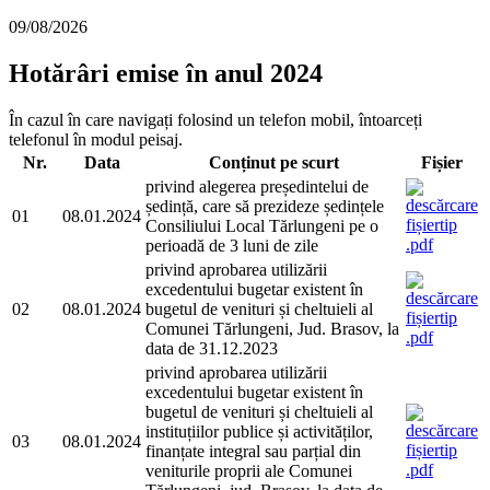
09/08/2026
Hotărâri emise în anul 2024
În cazul în care navigați folosind un telefon mobil, întoarceți
telefonul în modul peisaj.
Nr.
Data
Conținut pe scurt
Fișier
privind alegerea președintelui de
ședință, care să prezideze ședințele
01
08.01.2024
Consiliului Local Tărlungeni pe o
perioadă de 3 luni de zile
privind aprobarea utilizării
excedentului bugetar existent în
02
08.01.2024
bugetul de venituri și cheltuieli al
Comunei Tărlungeni, Jud. Brasov, la
data de 31.12.2023
privind aprobarea utilizării
excedentului bugetar existent în
bugetul de venituri și cheltuieli al
instituțiilor publice și activităților,
03
08.01.2024
finanțate integral sau parțial din
veniturile proprii ale Comunei