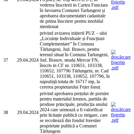
vederea înscrierii in Cartea Funciara
în favoarea Comunei Tarlungeni și
aprobarea documentatiei cadastrale
de prima înscriere pentru imobilul
mentionat
privind avizarea inițierii PUZ – ului
„Locuințe Individuale și Funcțiuni
Complementare” în Comuna
Tărlungeni, Jud. Brasov, pentru
terenul situat în Comuna Tarlungeni,
37
29.04.2024
Jud. Brasov, strada Mercur FN,
înscris in CF nr. 110651, 103338,
110652, 107796 Tărlungeni, nr. Cad
110651, 103338, 110652, 107796, în
suprafață totala de 16717 mp, la
cererea propietarului Fejer Ionuț
privind aprobarea prețului de pornire
pentru materialul lemnos, partida de
produse principale, producția anului
2024 care urmează a fi valorificat
38
29.04.2024
prin licitație publică cu strigare, care
se recoltează din fondul forestier
proprietate publică a Comunei
Tărlungeni