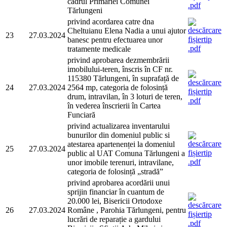
cadrul Primăriei Comunei
Tărlungeni
privind acordarea catre dna
Cheltuianu Elena Nadia a unui ajutor
23
27.03.2024
banesc pentru efectuarea unor
tratamente medicale
privind aprobarea dezmembrării
imobilului-teren, înscris în CF nr.
115380 Tărlungeni, în suprafață de
24
27.03.2024
2564 mp, categoria de folosință
drum, intravilan, în 3 loturi de teren,
în vederea înscrierii în Cartea
Funciară
privind actualizarea inventarului
bunurilor din domeniul public si
atestarea apartenenței la domeniul
25
27.03.2024
public al UAT Comuna Tărlungeni a
unor imobile terenuri, intravilane,
categoria de folosință „stradă”
privind aprobarea acordării unui
sprijin financiar în cuantum de
20.000 lei, Bisericii Ortodoxe
26
27.03.2024
Române , Parohia Tărlungeni, pentru
lucrări de reparație a gardului