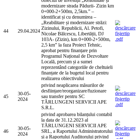
obiectul de investiții „Reabilitate și
modernizare strada Pădurii- Zizin km
0+000-2+500m, 2,5km.” –
identificat și cu denumirea –
„Reabilitare și modernizare străzi:
Zizinului, Republicii, Al. Petofi,
44
29.04.2024
Nicolae Bălcescu, Libertății, DJ
103A- (Zizin), km 0+000-2+500m,
2,5 km” la faza Proiect Tehnic,
aprobat pentru finanțare prin
Programul Național de Dezvoltare
Locală, precum și a sumei
reprezentând categoriile de cheltuieli
finanțate de la bugetul local pentru
realizarea obiectivului
privind neaplicarea măsurilor de
desființare/reorganizare/fuzionare
30-05-
45
sau transfer pentru SC
2024
TĂRLUNGENI SERVICII APE
S.R.L.
privind aprobarea bilanțului contabil
la data de 31.12.2023 al
TĂRLUNGENI SERVICII APE
30-05-
46
SRL, a Raportului Administratorului
2024
și a Raportului Auditorului privind