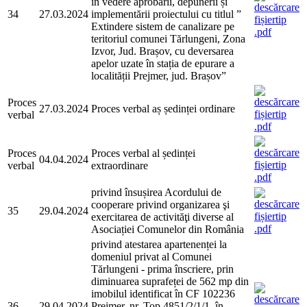
în vedere aprobarii, depunerii și
34
27.03.2024
implementării proiectului cu titlul ”
Extindere sistem de canalizare pe
teritoriul comunei Tărlungeni, Zona
Izvor, Jud. Brașov, cu deversarea
apelor uzate în stația de epurare a
localității Prejmer, jud. Brașov”
Proces
27.03.2024
Proces verbal aș ședinței ordinare
verbal
Proces
Proces verbal al ședinței
04.04.2024
verbal
extraordinare
privind însușirea Acordului de
cooperare privind organizarea şi
35
29.04.2024
exercitarea de activităţi diverse al
Asociației Comunelor din România
privind atestarea apartenenței la
domeniul privat al Comunei
Tărlungeni - prima înscriere, prin
diminuarea suprafeței de 562 mp din
imobilul identificat în CF 102236
36
29.04.2024
Prejmer, nr. Top 4851/2/1/1, în