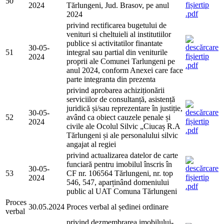
50
2024
Tărlungeni, Jud. Brasov, pe anul
2024
privind rectificarea bugetului de
venituri si cheltuieli al institutiilor
publice si activitatilor finantate
30-05-
51
integral sau partial din veniturile
2024
proprii ale Comunei Tarlungeni pe
anul 2024, conform Anexei care face
parte integranta din prezenta
privind aprobarea achiziționării
serviciilor de consultanță, asistență
juridică și/sau reprezentare în justiție,
30-05-
52
având ca obiect cauzele penale și
2024
civile ale Ocolul Silvic „Ciucaș R.A
Tărlungeni și ale personalului silvic
angajat al regiei
privind actualizarea datelor de carte
funciară pentru imobilul înscris în
30-05-
53
CF nr. 106564 Tărlungeni, nr. top
2024
546, 547, aparținând domeniului
public al UAT Comuna Tărlungeni
Proces
30.05.2024
Proces verbal al ședinei ordinare
verbal
privind dezmembrarea imobilului-