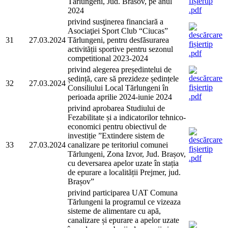
Tărlungeni, Jud. Brasov, pe anul
2024
privind susţinerea financiară a
Asociaţiei Sport Club “Ciucas”
31
27.03.2024
Tărlungeni, pentru desfăsurarea
activității sportive pentru sezonul
competitional 2023-2024
privind alegerea președintelui de
ședință, care să prezideze ședințele
32
27.03.2024
Consiliului Local Tărlungeni în
perioada aprilie 2024-iunie 2024
privind aprobarea Studiului de
Fezabilitate și a indicatorilor tehnico-
economici pentru obiectivul de
investiție ”Extindere sistem de
33
27.03.2024
canalizare pe teritoriul comunei
Tărlungeni, Zona Izvor, Jud. Brașov,
cu deversarea apelor uzate în stația
de epurare a localității Prejmer, jud.
Brașov”
privind participarea UAT Comuna
Tărlungeni la programul ce vizeaza
sisteme de alimentare cu apă,
canalizare și epurare a apelor uzate