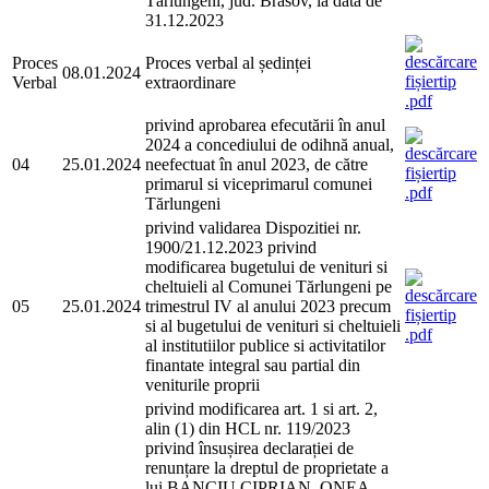
Tărlungeni, jud. Brasov, la data de
31.12.2023
Proces
Proces verbal al ședinței
08.01.2024
Verbal
extraordinare
privind aprobarea efecutării în anul
2024 a concediului de odihnă anual,
04
25.01.2024
neefectuat în anul 2023, de către
primarul si viceprimarul comunei
Tărlungeni
privind validarea Dispozitiei nr.
1900/21.12.2023 privind
modificarea bugetului de venituri si
cheltuieli al Comunei Tărlungeni pe
05
25.01.2024
trimestrul IV al anului 2023 precum
si al bugetului de venituri si cheltuieli
al institutiilor publice si activitatilor
finantate integral sau partial din
veniturile proprii
privind modificarea art. 1 si art. 2,
alin (1) din HCL nr. 119/2023
privind însușirea declarației de
renunțare la dreptul de proprietate a
lui BANCIU CIPRIAN, ONEA