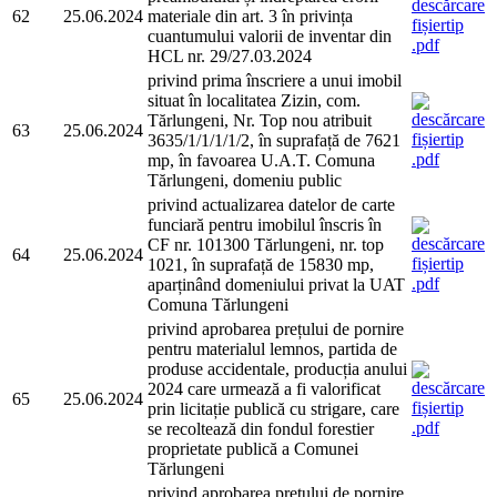
62
25.06.2024
materiale din art. 3 în privința
cuantumului valorii de inventar din
HCL nr. 29/27.03.2024
privind prima înscriere a unui imobil
situat în localitatea Zizin, com.
Tărlungeni, Nr. Top nou atribuit
63
25.06.2024
3635/1/1/1/1/2, în suprafață de 7621
mp, în favoarea U.A.T. Comuna
Tărlungeni, domeniu public
privind actualizarea datelor de carte
funciară pentru imobilul înscris în
CF nr. 101300 Tărlungeni, nr. top
64
25.06.2024
1021, în suprafață de 15830 mp,
aparținând domeniului privat la UAT
Comuna Tărlungeni
privind aprobarea prețului de pornire
pentru materialul lemnos, partida de
produse accidentale, producția anului
2024 care urmează a fi valorificat
65
25.06.2024
prin licitație publică cu strigare, care
se recoltează din fondul forestier
proprietate publică a Comunei
Tărlungeni
privind aprobarea prețului de pornire