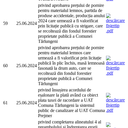
privind aprobarea prețului de pornire
pentru materialul lemnos, partida de
produse accidentale, producția anului
2024 care urmează a fi valorificat
59
25.06.2024
prin licitație publică cu strigare, care
se recoltează din fondul forestier
proprietate publică a Comunei
Tărlungeni
privind aprobarea prețului de pornire
pentru materialul lemnos care
urmează a fi valorificat prin licitație
publică în plic închis, masă lemnoasă
60
25.06.2024
fasonată la drum auto, care se
recoltează din fondul forestier
proprietate publică a Comunei
Tărlungeni
privind însușirea acordului de
eșalonare la plată având ca obiect
plata taxei de racordare a UAT
61
25.06.2024
Comuna Tărlungeni la sistemul
public de canalizare al UAT Comuna
Prejmer
privind completarea alineatului 4 al
preambulului și îndreptarea erorii