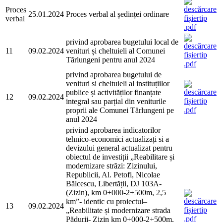
Proces
25.01.2024
Proces verbal al ședinței ordinare
verbal
privind aprobarea bugetului local de
11
09.02.2024
venituri și cheltuieli al Comunei
Tărlungeni pentru anul 2024
privind aprobarea bugetului de
venituri si cheltuieli al instituțiilor
publice și activităților finanțate
12
09.02.2024
integral sau parțial din veniturile
proprii ale Comunei Tărlungeni pe
anul 2024
privind aprobarea indicatorilor
tehnico-economici actualizați si a
devizului general actualizat pentru
obiectul de investiții „Reabilitare și
modernizare străzi: Zizinului,
Republicii, Al. Petofi, Nicolae
Bălcescu, Libertății, DJ 103A-
(Zizin), km 0+000-2+500m, 2,5
km”- identic cu proiectul–
13
09.02.2024
„Reabilitate și modernizare strada
Pădurii- Zizin km 0+000-2+500m,