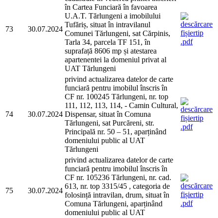
în Cartea Funciară în favoarea
U.A.T. Tărlungeni a imobilului
Tufăriș, situat în intravilanul
73
30.07.2024
Comunei Tărlungeni, sat Cărpinis,
Tarla 34, parcela TF 151, în
suprafață 8606 mp și atestarea
apartenentei la domeniul privat al
UAT Tărlungeni
privind actualizarea datelor de carte
funciară pentru imobilul înscris în
CF nr. 100245 Tărlungeni, nr. top
111, 112, 113, 114, - Camin Cultural,
74
30.07.2024
Dispensar, situat în Comuna
Tărlungeni, sat Purcăreni, str.
Principală nr. 50 – 51, aparținând
domeniului public al UAT
Tărlungeni
privind actualizarea datelor de carte
funciară pentru imobilul înscris în
CF nr. 105236 Tărlungeni, nr. cad.
613, nr. top 3315/45 , categoria de
75
30.07.2024
folosință intravilan, drum, situat în
Comuna Tărlungeni, aparținând
domeniului public al UAT