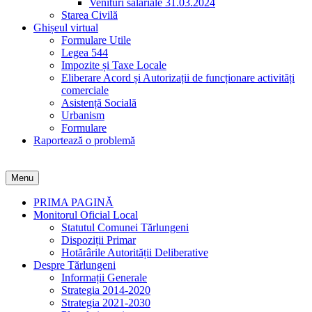
Venituri salariale 31.03.2024
Starea Civilă
Ghișeul virtual
Formulare Utile
Legea 544
Impozite și Taxe Locale
Eliberare Acord și Autorizații de funcționare activități
comerciale
Asistență Socială
Urbanism
Formulare
Raportează o problemă
Menu
PRIMA PAGINĂ
Monitorul Oficial Local
Statutul Comunei Tărlungeni
Dispoziții Primar
Hotărârile Autorității Deliberative
Despre Tărlungeni
Informații Generale
Strategia 2014-2020
Strategia 2021-2030