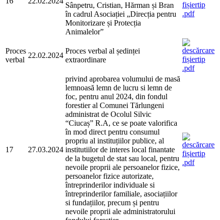
16
22.02.2024
Sânpetru, Cristian, Hărman și Bran
în cadrul Asociației „Direcția pentru
Monitorizare și Protecția
Animalelor”
Proces
Proces verbal al ședinței
22.02.2024
verbal
extraordinare
privind aprobarea volumului de masă
lemnoasă lemn de lucru si lemn de
foc, pentru anul 2024, din fondul
forestier al Comunei Tărlungeni
administrat de Ocolul Silvic
“Ciucaș” R.A, ce se poate valorifica
în mod direct pentru consumul
propriu al instituțiilor publice, al
17
27.03.2024
institutiilor de interes local finantate
de la bugetul de stat sau local, pentru
nevoile proprii ale persoanelor fizice,
persoanelor fizice autorizate,
întreprinderilor individuale si
întreprinderilor familiale, asociațiilor
si fundațiilor, precum și pentru
nevoile proprii ale administratorului