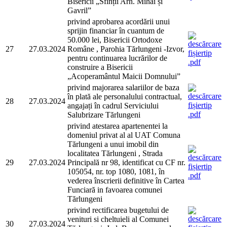
Bisericii „Sfinții Arh. Mihai și
Gavril”
privind aprobarea acordării unui
sprijin financiar în cuantum de
50.000 lei, Bisericii Ortodoxe
27
27.03.2024
Române , Parohia Tărlungeni -Izvor,
pentru continuarea lucrărilor de
construire a Bisericii
„Acoperamântul Maicii Domnului”
privind majorarea salariilor de baza
în plată ale personalului contractual,
28
27.03.2024
angajați în cadrul Serviciului
Salubrizare Tărlungeni
privind atestarea apartenentei la
domeniul privat al al UAT Comuna
Tărlungeni a unui imobil din
localitatea Tărlungeni , Strada
29
27.03.2024
Principală nr 98, identificat cu CF nr.
105054, nr. top 1080, 1081, în
vederea înscrierii definitive în Cartea
Funciară in favoarea comunei
Tărlungeni
privind rectificarea bugetului de
venituri si cheltuieli al Comunei
30
27.03.2024