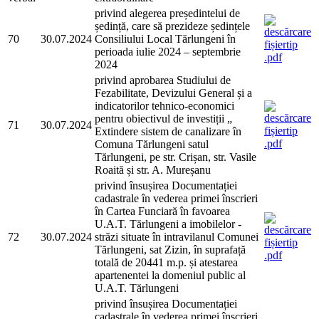
privind alegerea președintelui de
ședință, care să prezideze ședințele
70
30.07.2024
Consiliului Local Tărlungeni în
perioada iulie 2024 – septembrie
2024
privind aprobarea Studiului de
Fezabilitate, Devizului General și a
indicatorilor tehnico-economici
pentru obiectivul de investiții „
71
30.07.2024
Extindere sistem de canalizare în
Comuna Tărlungeni satul
Tărlungeni, pe str. Crișan, str. Vasile
Roaită și str. A. Mureșanu
privind însușirea Documentației
cadastrale în vederea primei înscrieri
în Cartea Funciară în favoarea
U.A.T. Tărlungeni a imobilelor -
72
30.07.2024
străzi situate în intravilanul Comunei
Tărlungeni, sat Zizin, în suprafață
totală de 20441 m.p. și atestarea
apartenentei la domeniul public al
U.A.T. Tărlungeni
privind însușirea Documentației
cadastrale în vederea primei înscrieri