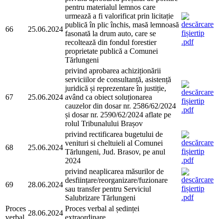
pentru materialul lemnos care
urmează a fi valorificat prin licitație
publică în plic închis, masă lemnoasă
66
25.06.2024
fasonată la drum auto, care se
recoltează din fondul forestier
proprietate publică a Comunei
Tărlungeni
privind aprobarea achiziționării
serviciilor de consultanță, asistență
juridică și reprezentare în justiție,
67
25.06.2024
având ca obiect soluționarea
cauzelor din dosar nr. 2586/62/2024
și dosar nr. 2590/62/2024 aflate pe
rolul Tribunalului Brașov
privind rectificarea bugetului de
venituri si cheltuieli al Comunei
68
25.06.2024
Tărlungeni, Jud. Brasov, pe anul
2024
privind neaplicarea măsurilor de
desființare/reorganizare/fuzionare
69
28.06.2024
sau transfer pentru Serviciul
Salubrizare Tărlungeni
Proces
Proces verbal al ședinței
28.06.2024
verbal
extraordinare