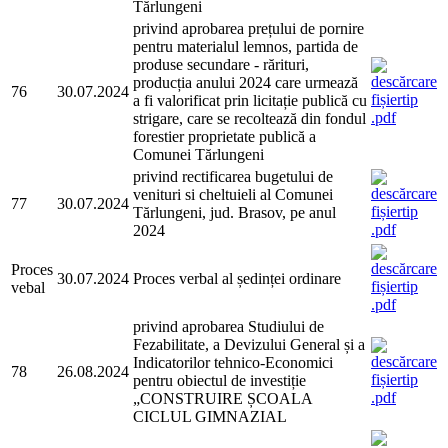
Tărlungeni
privind aprobarea prețului de pornire
pentru materialul lemnos, partida de
produse secundare - rărituri,
producția anului 2024 care urmează
76
30.07.2024
a fi valorificat prin licitație publică cu
strigare, care se recoltează din fondul
forestier proprietate publică a
Comunei Tărlungeni
privind rectificarea bugetului de
venituri si cheltuieli al Comunei
77
30.07.2024
Tărlungeni, jud. Brasov, pe anul
2024
Proces
30.07.2024
Proces verbal al ședinței ordinare
vebal
privind aprobarea Studiului de
Fezabilitate, a Devizului General și a
Indicatorilor tehnico-Economici
78
26.08.2024
pentru obiectul de investiție
„CONSTRUIRE ȘCOALA
CICLUL GIMNAZIAL