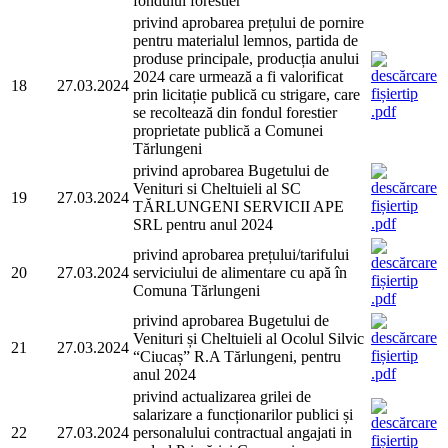
fondului forestier
privind aprobarea prețului de pornire
pentru materialul lemnos, partida de
produse principale, producția anului
2024 care urmează a fi valorificat
18
27.03.2024
prin licitație publică cu strigare, care
se recoltează din fondul forestier
proprietate publică a Comunei
Tărlungeni
privind aprobarea Bugetului de
Venituri si Cheltuieli al SC
19
27.03.2024
TĂRLUNGENI SERVICII APE
SRL pentru anul 2024
privind aprobarea prețului/tarifului
20
27.03.2024
serviciului de alimentare cu apă în
Comuna Tărlungeni
privind aprobarea Bugetului de
Venituri și Cheltuieli al Ocolul Silvic
21
27.03.2024
“Ciucaș” R.A Tărlungeni, pentru
anul 2024
privind actualizarea grilei de
salarizare a funcționarilor publici și
22
27.03.2024
personalului contractual angajati in