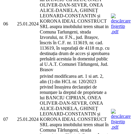
OLIVER-DAN-SEVER, ONEA
ALICE-DANIELA, GHINEȚ
LEONARD-CONSTANTIN și
KORONA IDEAL CONSTRUCT
06
25.01.2024
SRL asupra imobilului teren situat in
Comuna Tarlungeni, strada
Izvorului, nr. F.N., jud. Brașov,
înscris în C.F. nr. 113619, nr. cad.
113619, în suprafață de 4118 m.p. cu
destinația drum de acces și aprobarea
preluării acestuia în domeniul public
al U.A.T. Comunei Tărlungeni, Jud.
Brasov
privind modificarea art. 1 si art. 2,
alin (1) din HCL nr. 120/2023
privind însușirea declarației de
renunțare la dreptul de proprietate a
lui BANCIU CIPRIAN, ONEA
OLIVER-DAN-SEVER, ONEA
ALICE-DANIELA, GHINEȚ
LEONARD-CONSTANTIN și
07
25.01.2024
KORONA IDEAL CONSTRUCT
SRL asupra imobilului teren situat în
Comuna Tărlungeni, strada