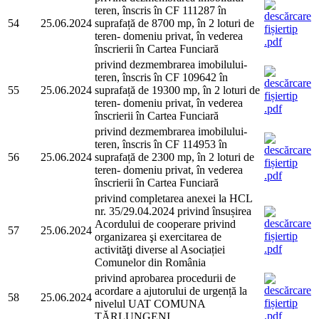
teren, înscris în CF 111287 în
54
25.06.2024
suprafață de 8700 mp, în 2 loturi de
teren- domeniu privat, în vederea
înscrierii în Cartea Funciară
privind dezmembrarea imobilului-
teren, înscris în CF 109642 în
55
25.06.2024
suprafață de 19300 mp, în 2 loturi de
teren- domeniu privat, în vederea
înscrierii în Cartea Funciară
privind dezmembrarea imobilului-
teren, înscris în CF 114953 în
56
25.06.2024
suprafață de 2300 mp, în 2 loturi de
teren- domeniu privat, în vederea
înscrierii în Cartea Funciară
privind completarea anexei la HCL
nr. 35/29.04.2024 privind însușirea
Acordului de cooperare privind
57
25.06.2024
organizarea şi exercitarea de
activităţi diverse al Asociației
Comunelor din România
privind aprobarea procedurii de
acordare a ajutorului de urgență la
58
25.06.2024
nivelul UAT COMUNA
TĂRLUNGENI