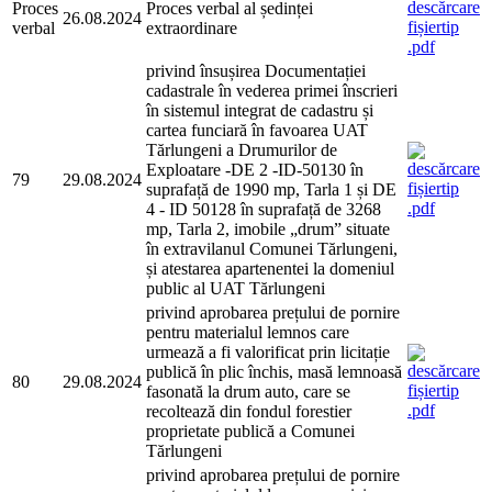
Proces
Proces verbal al ședinței
26.08.2024
verbal
extraordinare
privind însușirea Documentației
cadastrale în vederea primei înscrieri
în sistemul integrat de cadastru și
cartea funciară în favoarea UAT
Tărlungeni a Drumurilor de
Exploatare -DE 2 -ID-50130 în
79
29.08.2024
suprafață de 1990 mp, Tarla 1 și DE
4 - ID 50128 în suprafață de 3268
mp, Tarla 2, imobile „drum” situate
în extravilanul Comunei Tărlungeni,
și atestarea apartenentei la domeniul
public al UAT Tărlungeni
privind aprobarea prețului de pornire
pentru materialul lemnos care
urmează a fi valorificat prin licitație
publică în plic închis, masă lemnoasă
80
29.08.2024
fasonată la drum auto, care se
recoltează din fondul forestier
proprietate publică a Comunei
Tărlungeni
privind aprobarea prețului de pornire