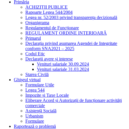
Primăria
ACHIZIȚII PUBLICE
Rapoarte Legea 544/2004
Legea nr. 52/2003 privind transparența decizională
Organigrama
Regulamentul de Funcționare
REGULAMENT ORDINE INTERIOARĂ
Primarul
Declarația privind asumarea Agendei de Integritate
conform SNA2021 – 2025
Codul Etic
Declarații avere și interese
Venituri salariale 30.09.2024
Venituri salariale 31.03.2024
Starea Civilă
Ghișeul virtual
Formulare Utile
Legea 544
Impozite și Taxe Locale
Eliberare Acord și Autorizații de funcționare activități
comerciale
Asistență Socială
Urbanism
Formulare
Raportează o problemă