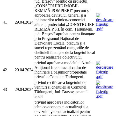
jud. Brașov” identic cu proiectul
„CONSTRUIRE IMOBIL
REMIZĂ POMPIERI” precum și
aprobarea devizului general și a
indicatorilor tehnico-economici
41
29.04.2024
aferenți proiectului „CONSTRUIRE
REMIZĂ P.S.I. în com. Tărlungeni,
jud. Brașov” aprobat pentru finanțare
prin Programul Național de
Dezvoltare Locală, precum și a
sumei reprezentând categoriile de
cheltuieli finanțate de la bugetul local
pentru realizarea obiectivului
privind aprobarea modelului Actului
Adițional la contractul-cadru de
42
29.04.2024
închiriere a pășunilor,proprietate
privată a Comunei Tarlungeni
privind rectificarea bugetului de
venituri si cheltuieli al Comunei
43
29.04.2024
Tărlungeni, Jud. Brasov, pe anul
2024
privind aprobarea indicatorilor
tehnico-economici actualizați si a
devizului general actualizat pentru