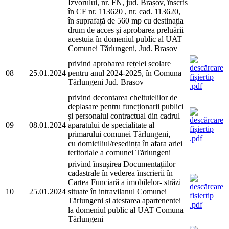
Izvorului, nr. FN, jud. Brașov, înscris
în CF nr. 113620 , nr. cad. 113620,
în suprafață de 560 mp cu destinația
drum de acces și aprobarea preluării
acestuia în domeniul public al UAT
Comunei Tărlungeni, Jud. Brasov
privind aprobarea rețelei școlare
08
25.01.2024
pentru anul 2024-2025, în Comuna
Tărlungeni Jud. Brasov
privind decontarea cheltuielilor de
deplasare pentru funcționarii publici
și personalul contractual din cadrul
09
08.01.2024
aparatului de specialitate al
primarului comunei Tărlungeni,
cu domiciliul/reședința în afara ariei
teritoriale a comunei Tărlungeni
privind însușirea Documentațiilor
cadastrale în vederea înscrierii în
Cartea Funciară a imobilelor- străzi
10
25.01.2024
situate în intravilanul Comunei
Tărlungeni și atestarea apartenentei
la domeniul public al UAT Comuna
Tărlungeni