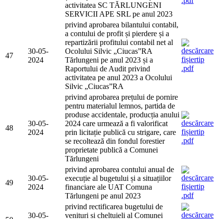
activitatea SC TĂRLUNGENI
SERVICII APE SRL pe anul 2023
privind aprobarea bilantului contabil,
a contului de profit și pierdere și a
repartizării profitului contabil net al
30-05-
Ocolului Silvic „Ciucas”RA
47
2024
Tărlungeni pe anul 2023 și a
Raportului de Audit privind
activitatea pe anul 2023 a Ocolului
Silvic „Ciucas”RA
privind aprobarea prețului de pornire
pentru materialul lemnos, partida de
produse accidentale, producția anului
30-05-
2024 care urmează a fi valorificat
48
2024
prin licitație publică cu strigare, care
se recoltează din fondul forestier
proprietate publică a Comunei
Tărlungeni
privind aprobarea contului anual de
30-05-
execuție al bugetului și a situațiilor
49
2024
financiare ale UAT Comuna
Tărlungeni pe anul 2023
privind rectificarea bugetului de
30-05-
venituri si cheltuieli al Comunei