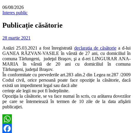
06/08/2026
Interes public
Publicație căsătorie
28 martie 2021
Astăzi 25.03.2021 a fost înregistrată
declaraţia de căsătorie
a d-lui
GANEA RĂZVAN-VASILE în vârstă de 27 ani, cu domiciliul în
comuna Tărlungeni, judeţul Braşov, şi a d-rei LINGURAR ANA-
MARIA în vârstă de 20 ani cu domiciliul în comuna
Tărlungeni, judeţul Braşov.
În conformitate cu prevederile art.283 alin.2 din Legea nr.287 /2009
Codul civil, orice persoană poate face opoziţie la căsătorie, dacă
există un impediment legal sau dacă alte
cerinţe ale legii nu pot fi îndeplinite.
Opoziţia la căsătorie, se va face numai în scris, cu arătarea dovezilor
pe care se întemeiează în termen de 10 zile de la data afişării
publicaţiei.
WhatsApp