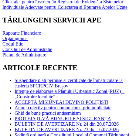
Click aici pentru înscriere în Registrul de Evidență a Sistemelor
Individuale Adecvate pentru Colectarea și Epurarea Apelor Uzate
TĂRLUNGENI SERVICII APE
Rapoarte Financiare
Organigrama
Codul Etic
Consiliul de Administrație
Planul de Administrare
ARTICOLE RECENTE
Suspendare plăți permise și certificate de înmatriculare la
casieria SPCRPCIV Brașov
Intenție de elaborare a Planului Urbanistic Zonal (PUZ) –
„Construire locuințe”
ACCEPTĂ MISIUNEA! DEVINO POLIȚIST!
Anunț colectiv pentru comunicarea prin publicitate
Ghid de bune practici antisemitism
PROTEJAȚI-VĂ BUNURILE ȘI SIGURANȚA
BULETIN DE AVERTIZARE Nr. 24 din 20.07.2026
BULETIN DE AVERTIZARE Nr. 23 din 16.07.2026
Ședință ordinară a Consiliului Local al Comunei Tărlungeni