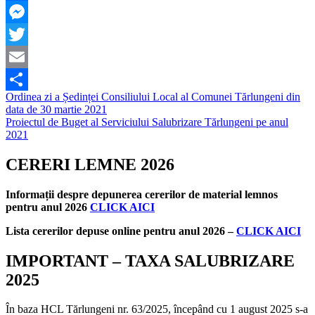
Facebook
Messenger
Twitter
Email
Navigare
Ordinea zi a Ședinței Consiliului Local al Comunei Tărlungeni din
Partajează
data de 30 martie 2021
în
Proiectul de Buget al Serviciului Salubrizare Tărlungeni pe anul
articole
2021
CERERI LEMNE 2026
Informații despre depunerea cererilor de material lemnos
pentru anul 2026
CLICK AICI
Lista cererilor depuse online pentru anul 2026 –
CLICK AICI
IMPORTANT – TAXA SALUBRIZARE
2025
În baza HCL Tărlungeni nr. 63/2025, începând cu 1 august 2025 s-a