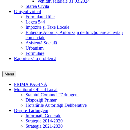
Venituri salariale 31.03.2024
Starea Civilă
Ghișeul virtual
Formulare Utile
Legea 544
Impozite și Taxe Locale
Eliberare Acord și Autorizații de funcționare activități
comerciale
Asistență Socială
Urbanism
Formulare
Raportează o problemă
Menu
PRIMA PAGINĂ
Monitorul Oficial Local
Statutul Comunei Tărlungeni
Dispoziții Primar
Hotărârile Autorității Deliberative
Despre Tărlungeni
Informații Generale
Strategia 2014-2020
Strategia 2021-2030