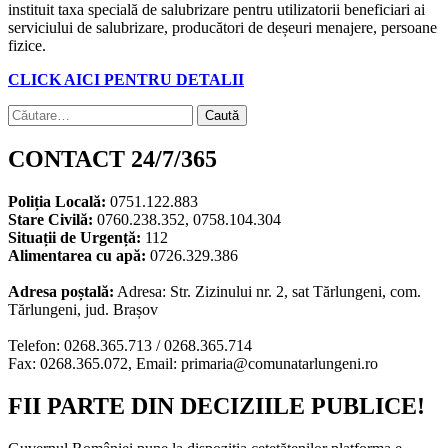
instituit taxa specială de salubrizare pentru utilizatorii beneficiari ai
serviciului de salubrizare, producători de deșeuri menajere, persoane
fizice.
CLICK AICI PENTRU DETALII
Caută
după:
CONTACT 24/7/365
Poliția Locală:
0751.122.883
Stare Civilă:
0760.238.352, 0758.104.304
Situații de Urgență:
112
Alimentarea cu apă:
0726.329.386
Adresa poștală:
Adresa: Str. Zizinului nr. 2, sat Tărlungeni, com.
Tărlungeni, jud. Brașov
Telefon: 0268.365.713 / 0268.365.714
Fax: 0268.365.072, Email: primaria@comunatarlungeni.ro
FII PARTE DIN DECIZIILE PUBLICE!