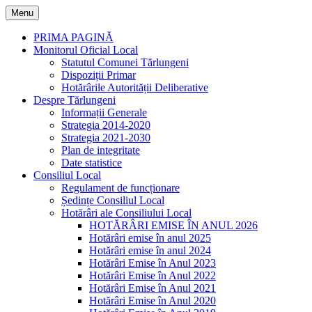
Skip
Menu
to
content
PRIMA PAGINĂ
Monitorul Oficial Local
Statutul Comunei Tărlungeni
Dispoziții Primar
Hotărârile Autorității Deliberative
Despre Tărlungeni
Informații Generale
Strategia 2014-2020
Strategia 2021-2030
Plan de integritate
Date statistice
Consiliul Local
Regulament de funcționare
Ședințe Consiliul Local
Hotărâri ale Consiliului Local
HOTĂRÂRI EMISE ÎN ANUL 2026
Hotărâri emise în anul 2025
Hotărâri emise în anul 2024
Hotărâri Emise în Anul 2023
Hotărâri Emise în Anul 2022
Hotărâri Emise în Anul 2021
Hotărâri Emise în Anul 2020