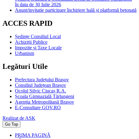
în data de 30 Iulie 2026
Anunt/invitatie participare închiriere hală și platformă betonată
ACCES RAPID
Ședințe Consiliul Local
Achiziții Publice
Impozite și Taxe Locale
Urbanism
Legături Utile
Prefectura Județului Brașov
Consiliul Județean Brașov
Ocolul Silvic Ciucaș R.A.
Școala Gimnazială Tărlungeni
Agenția Metropolitană Brașov
E-Consultare GOV.RO
Realizat de ASK
Go Top
PRIMA PAGINĂ