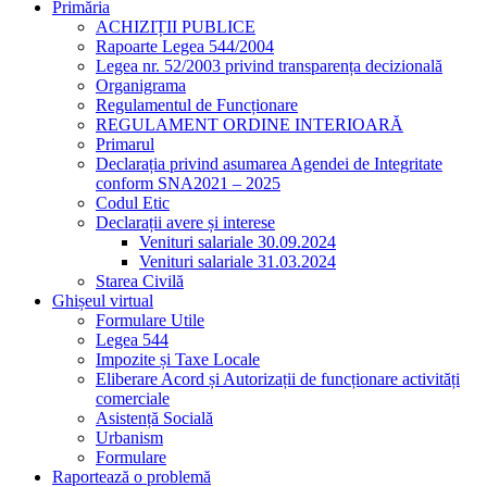
Primăria
ACHIZIȚII PUBLICE
Rapoarte Legea 544/2004
Legea nr. 52/2003 privind transparența decizională
Organigrama
Regulamentul de Funcționare
REGULAMENT ORDINE INTERIOARĂ
Primarul
Declarația privind asumarea Agendei de Integritate
conform SNA2021 – 2025
Codul Etic
Declarații avere și interese
Venituri salariale 30.09.2024
Venituri salariale 31.03.2024
Starea Civilă
Ghișeul virtual
Formulare Utile
Legea 544
Impozite și Taxe Locale
Eliberare Acord și Autorizații de funcționare activități
comerciale
Asistență Socială
Urbanism
Formulare
Raportează o problemă