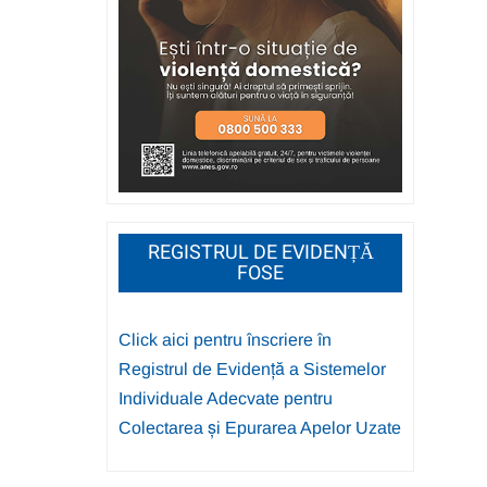
REGISTRUL DE EVIDENȚĂ
FOSE
Click aici pentru înscriere în
Registrul de Evidență a Sistemelor
Individuale Adecvate pentru
Colectarea și Epurarea Apelor Uzate