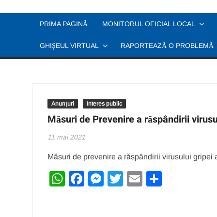
Skip
to
PRIMA PAGINĂ
MONITORUL OFICIAL LOCAL
content
GHIȘEUL VIRTUAL
RAPORTEAZĂ O PROBLEMĂ
Anunțuri
Interes public
Măsuri de Prevenire a răspândirii virusu
11 mai 2021
Măsuri de prevenire a răspândirii virusului gripei
W
F
M
T
E
P
h
a
e
wi
m
ar
at
c
ss
tt
ail
ta