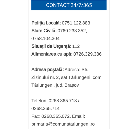
CONTACT 24/7/365
Poliția Locală:
0751.122.883
Stare Civilă:
0760.238.352,
0758.104.304
Situații de Urgență:
112
Alimentarea cu apă:
0726.329.386
Adresa poștală:
Adresa: Str.
Zizinului nr. 2, sat Tărlungeni, com.
Tărlungeni, jud. Brașov
Telefon: 0268.365.713 /
0268.365.714
Fax: 0268.365.072, Email:
primaria@comunatarlungeni.ro