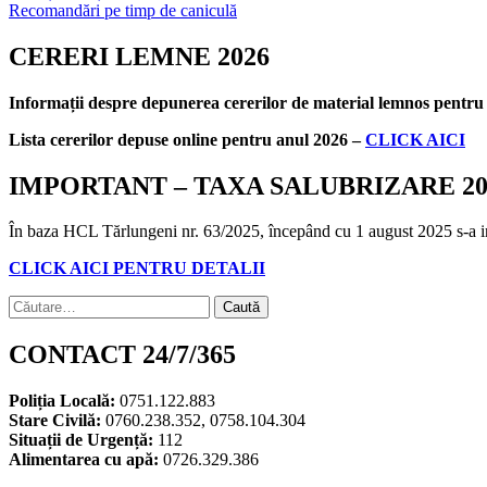
Recomandări pe timp de caniculă
în
articole
CERERI LEMNE 2026
Informații despre depunerea cererilor de material lemnos pentr
Lista cererilor depuse online pentru anul 2026 –
CLICK AICI
IMPORTANT – TAXA SALUBRIZARE 20
În baza HCL Tărlungeni nr. 63/2025, începând cu 1 august 2025 s-a instit
CLICK AICI PENTRU DETALII
Caută
după:
CONTACT 24/7/365
Poliția Locală:
0751.122.883
Stare Civilă:
0760.238.352, 0758.104.304
Situații de Urgență:
112
Alimentarea cu apă:
0726.329.386