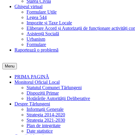
Starea Civilă
Ghișeul virtual
Formulare Utile
Legea 544
Impozite și Taxe Locale
Eliberare Acord și Autorizații de funcționare activități co
Asistență Socială
Urbanism
Formulare
Raportează o problemă
Menu
PRIMA PAGINĂ
Monitorul Oficial Local
Statutul Comunei Tărlungeni
Dispoziții Primar
Hotărârile Autorității Deliberative
Despre Tărlungeni
Informații Generale
Strategia 2014-2020
Strategia 2021-2030
Plan de integritate
Date statistice