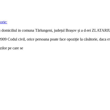
orie:
ciliul in comuna Tărlungeni, județul Brașov și a d-rei ZLATARIU MI
009 Codul civil, orice persoana poate face opoziție la căsătorie, daca ex
zilor pe care se