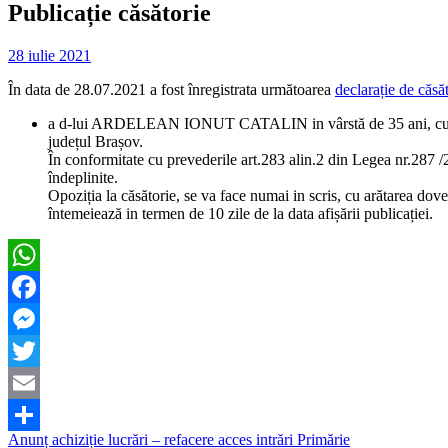
Publicație căsătorie
28 iulie 2021
În data de 28.07.2021 a fost înregistrata următoarea
declarație de căsăt
a d-lui ARDELEAN IONUT CATALIN in vârstă de 35 ani, cu domi
județul Brașov.
În conformitate cu prevederile art.283 alin.2 din Legea nr.287 /2
îndeplinite.
Opoziția la căsătorie, se va face numai in scris, cu arătarea dove
întemeiează in termen de 10 zile de la data afișării publicației.
WhatsApp
Facebook
Messenger
Twitter
Email
Navigare
Anunț achiziție lucrări – refacere acces intrări Primărie
Partajează