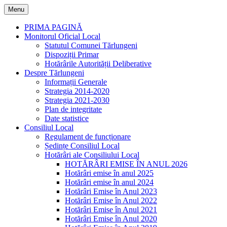
Skip
Menu
to
content
PRIMA PAGINĂ
Monitorul Oficial Local
Statutul Comunei Tărlungeni
Dispoziții Primar
Hotărârile Autorității Deliberative
Despre Tărlungeni
Informații Generale
Strategia 2014-2020
Strategia 2021-2030
Plan de integritate
Date statistice
Consiliul Local
Regulament de funcționare
Ședințe Consiliul Local
Hotărâri ale Consiliului Local
HOTĂRÂRI EMISE ÎN ANUL 2026
Hotărâri emise în anul 2025
Hotărâri emise în anul 2024
Hotărâri Emise în Anul 2023
Hotărâri Emise în Anul 2022
Hotărâri Emise în Anul 2021
Hotărâri Emise în Anul 2020