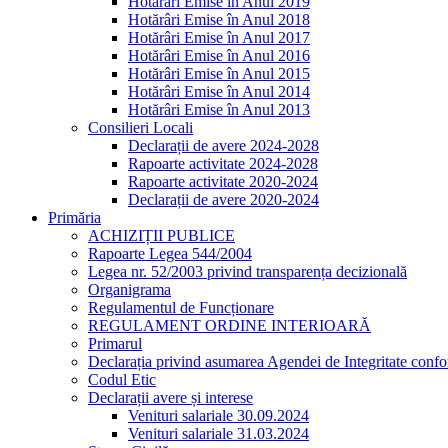
Hotărâri Emise în Anul 2019
Hotărâri Emise în Anul 2018
Hotărâri Emise în Anul 2017
Hotărâri Emise în Anul 2016
Hotărâri Emise în Anul 2015
Hotărâri Emise în Anul 2014
Hotărâri Emise în Anul 2013
Consilieri Locali
Declarații de avere 2024-2028
Rapoarte activitate 2024-2028
Rapoarte activitate 2020-2024
Declarații de avere 2020-2024
Primăria
ACHIZIȚII PUBLICE
Rapoarte Legea 544/2004
Legea nr. 52/2003 privind transparența decizională
Organigrama
Regulamentul de Funcționare
REGULAMENT ORDINE INTERIOARĂ
Primarul
Declarația privind asumarea Agendei de Integritate co
Codul Etic
Declarații avere și interese
Venituri salariale 30.09.2024
Venituri salariale 31.03.2024