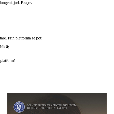
rlungeni, jud. Brașov
are. Prin platformă se pot:
blică;
 platformă.