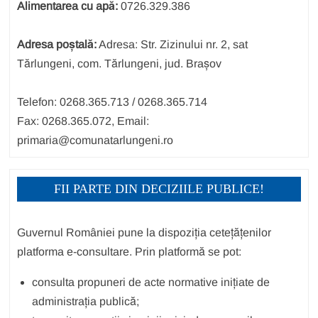
Alimentarea cu apă:
0726.329.386
Adresa poștală:
Adresa: Str. Zizinului nr. 2, sat
Tărlungeni, com. Tărlungeni, jud. Brașov
Telefon: 0268.365.713 / 0268.365.714
Fax: 0268.365.072, Email:
primaria@comunatarlungeni.ro
FII PARTE DIN DECIZIILE PUBLICE!
Guvernul României pune la dispoziția cetețățenilor
platforma e-consultare. Prin platformă se pot:
consulta propuneri de acte normative inițiate de
administrația publică;