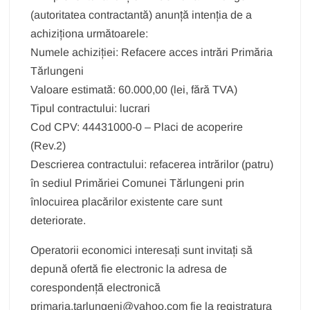
(autoritatea contractantă) anunță intenția de a
achiziționa următoarele:
Numele achiziției: Refacere acces intrări Primăria
Tărlungeni
Valoare estimată: 60.000,00 (lei, fără TVA)
Tipul contractului: lucrari
Cod CPV: 44431000-0 – Placi de acoperire
(Rev.2)
Descrierea contractului: refacerea intrărilor (patru)
în sediul Primăriei Comunei Tărlungeni prin
înlocuirea placărilor existente care sunt
deteriorate.
Operatorii economici interesați sunt invitați să
depună ofertă fie electronic la adresa de
corespondență electronică
primaria.tarlungeni@yahoo.com fie la registratura