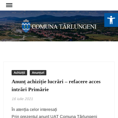
Skip
to
De
content
Achiziții
Anunțuri
Anunț achiziție lucrări – refacere acces
intrări Primărie
16 iulie 2021
În atenția celor interesați
Prin prezentul anunț UAT Comuna Tărlungeni