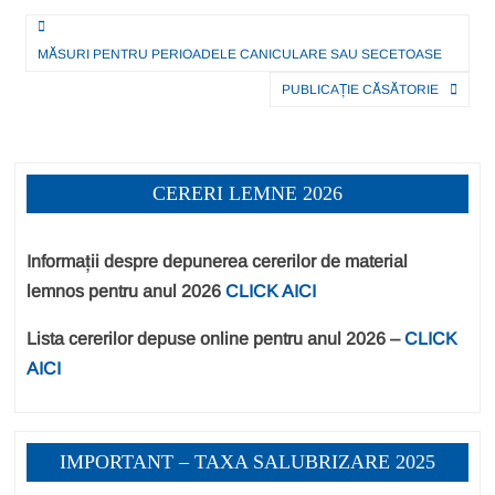
s
e
e
er
je
Navigare
A
b
n
a
MĂSURI PENTRU PERIOADELE CANICULARE SAU SECETOASE
în
p
o
g
z
PUBLICAȚIE CĂSĂTORIE
articole
p
o
er
ă
k
CERERI LEMNE 2026
Informații despre depunerea cererilor de material
lemnos pentru anul 2026
CLICK AICI
Lista cererilor depuse online pentru anul 2026 –
CLICK
AICI
IMPORTANT – TAXA SALUBRIZARE 2025