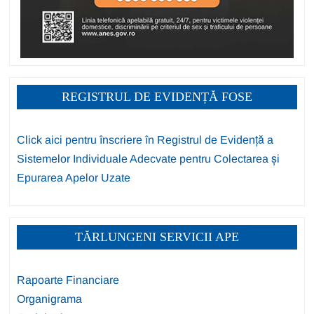
REGISTRUL DE EVIDENȚĂ FOSE
Click aici pentru înscriere în Registrul de Evidență a
Sistemelor Individuale Adecvate pentru Colectarea și
Epurarea Apelor Uzate
TĂRLUNGENI SERVICII APE
Rapoarte Financiare
Organigrama