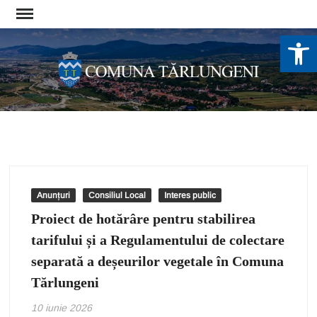
Skip
to
De
content
Anunțuri
Consiliul Local
Interes public
Proiect de hotărâre pentru stabilirea
tarifului și a Regulamentului de colectare
separată a deșeurilor vegetale în Comuna
Tărlungeni
10 iunie 2026