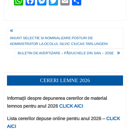
W
F
M
T
E
P
h
a
e
wi
m
ar
at
c
ss
tt
ail
ta
s
e
e
er
je
Navigare
A
b
n
a
ANUNT SELECTIE SI NOMINALIZARE POSTURI DE
în
ADMINISTRATOR LA OCOLUL SILVIC CIUCAS TARLUNGENI
p
o
g
z
articole
BULETIN DE AVERTIZARE – PĂDUCHELE DIN SAN – JOSE
p
o
er
ă
k
CERERI LEMNE 2026
Informații despre depunerea cererilor de material
lemnos pentru anul 2026
CLICK AICI
Lista cererilor depuse online pentru anul 2026 –
CLICK
AICI