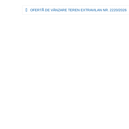
A
b
n
a
Navigare
OFERTĂ DE VÂNZARE TEREN EXTRAVILAN NR. 2220/2026
p
o
g
z
în
p
o
er
ă
articole
k