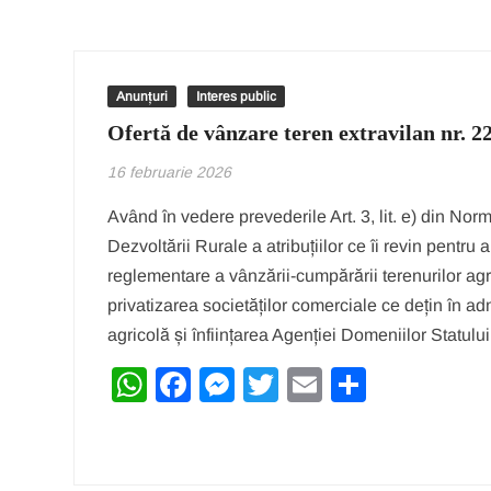
Anunțuri
Interes public
Ofertă de vânzare teren extravilan nr. 2
16 februarie 2026
Având în vedere prevederile Art. 3, lit. e) din Nor
Dezvoltării Rurale a atribuțiilor ce îi revin pentru
reglementare a vânzării-cumpărării terenurilor agri
privatizarea societăților comerciale ce dețin în adm
agricolă și înființarea Agenției Domeniilor Statul
W
F
M
T
E
P
h
a
e
wi
m
ar
at
c
ss
tt
ail
ta
s
e
e
er
je