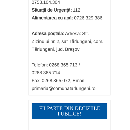
0758.104.304
Situații de Urgență:
112
Alimentarea cu apă:
0726.329.386
Adresa poștală:
Adresa: Str.
Zizinului nr. 2, sat Tărlungeni, com.
Tărlungeni, jud. Brașov
Telefon: 0268.365.713 /
0268.365.714
Fax: 0268.365.072, Email:
primaria@comunatarlungeni.ro
FII PARTE DIN DECIZIILE
PUBLICE!