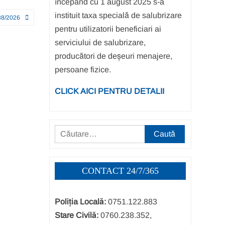
începând cu 1 august 2025 s-a
instituit taxa specială de salubrizare
8/2026
pentru utilizatorii beneficiari ai
serviciului de salubrizare,
producători de deșeuri menajere,
persoane fizice.
CLICK AICI PENTRU DETALII
Caută
după:
CONTACT 24/7/365
Poliția Locală:
0751.122.883
Stare Civilă:
0760.238.352,