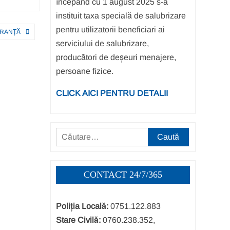
începând cu 1 august 2025 s-a
instituit taxa specială de salubrizare
pentru utilizatorii beneficiari ai
URANȚĂ
serviciului de salubrizare,
producători de deșeuri menajere,
persoane fizice.
CLICK AICI PENTRU DETALII
Caută
după:
CONTACT 24/7/365
Poliția Locală:
0751.122.883
Stare Civilă:
0760.238.352,