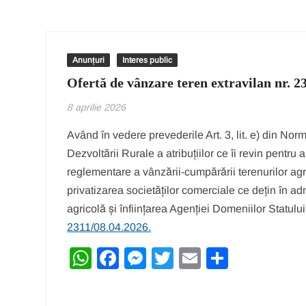
Anunțuri
Interes public
Ofertă de vânzare teren extravilan nr. 2
8 aprilie 2026
Având în vedere prevederile Art. 3, lit. e) din Nor
Dezvoltării Rurale a atribuțiilor ce îi revin pentru
reglementare a vânzării-cumpărării terenurilor agri
privatizarea societăților comerciale ce dețin în adm
agricolă și înființarea Agenției Domeniilor Statul
2311/08.04.2026.
W
F
M
T
E
P
h
a
e
wi
m
ar
at
c
ss
tt
ail
ta