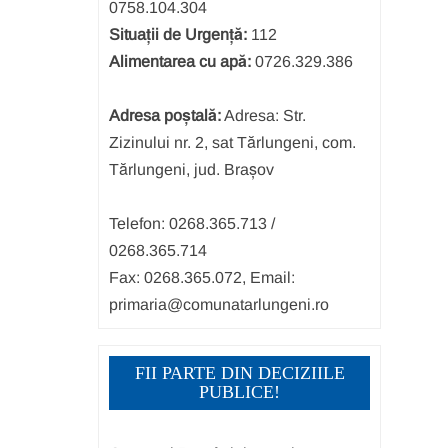
0758.104.304
Situații de Urgență:
112
Alimentarea cu apă:
0726.329.386
Adresa poștală:
Adresa: Str.
Zizinului nr. 2, sat Tărlungeni, com.
Tărlungeni, jud. Brașov
Telefon: 0268.365.713 /
0268.365.714
Fax: 0268.365.072, Email:
primaria@comunatarlungeni.ro
FII PARTE DIN DECIZIILE
PUBLICE!