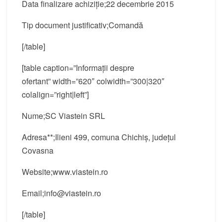
Data finalizare achiziție;22 decembrie 2015
Tip document justificativ;Comandă
[/table]
[table caption=”Informații despre
ofertant” width=”620″ colwidth=”300|320″
colalign=”right|left”]
Nume;SC Viastein SRL
Adresa**;Ilieni 499, comuna Chichiș, județul
Covasna
Website;www.viastein.ro
Email;info@viastein.ro
[/table]