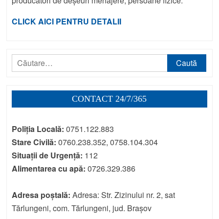
producători de deșeuri menajere, persoane fizice.
CLICK AICI PENTRU DETALII
Caută
după:
CONTACT 24/7/365
Poliția Locală:
0751.122.883
Stare Civilă:
0760.238.352, 0758.104.304
Situații de Urgență:
112
Alimentarea cu apă:
0726.329.386
Adresa poștală:
Adresa: Str. Zizinului nr. 2, sat
Tărlungeni, com. Tărlungeni, jud. Brașov