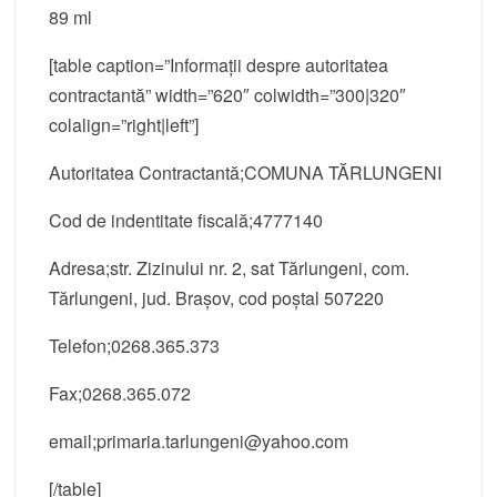
89 ml
[table caption=”Informații despre autoritatea
contractantă” width=”620″ colwidth=”300|320″
colalign=”right|left”]
Autoritatea Contractantă;COMUNA TĂRLUNGENI
Cod de indentitate fiscală;4777140
Adresa;str. Zizinului nr. 2, sat Tărlungeni, com.
Tărlungeni, jud. Brașov, cod poștal 507220
Telefon;0268.365.373
Fax;0268.365.072
email;primaria.tarlungeni@yahoo.com
[/table]