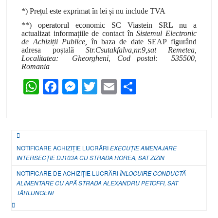
*) Prețul este exprimat în lei și nu include TVA
**) operatorul economic SC Viastein SRL nu a
actualizat informațiile de contact în
Sistemul Electronic
de Achiziții Publice,
în baza de date SEAP figurând
adresa poștală
Str.Csutakfalva,nr.9,sat Remetea
,
Localitatea:
Gheorgheni
,
Cod postal:
535500
,
Romania
W
F
M
T
E
P
h
a
e
wi
m
ar
at
c
ss
tt
ail
ta
s
e
e
er
je
Navigare
A
b
n
a
NOTIFICARE ACHIZIȚIE LUCRĂRI
EXECUȚIE AMENAJARE
în
INTERSECȚIE DJ103A CU STRADA HOREA, SAT ZIZIN
p
o
g
z
articole
NOTIFICARE DE ACHIZIȚIE LUCRĂRI
p
o
er
ÎNLOCUIRE CONDUCTĂ
ă
ALIMENTARE CU APĂ STRADA ALEXANDRU PETOFFI, SAT
k
TĂRLUNGENI