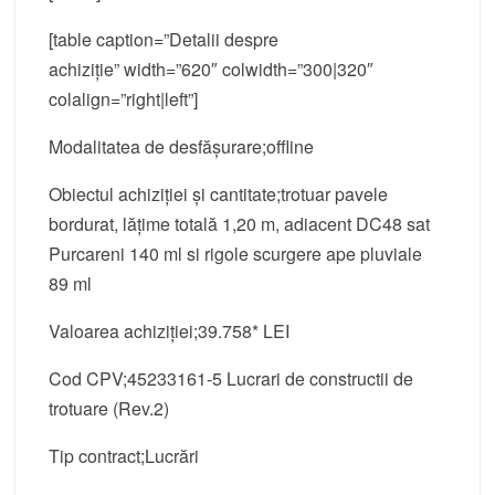
[table caption=”Detalii despre
achiziție” width=”620″ colwidth=”300|320″
colalign=”right|left”]
Modalitatea de desfășurare;offline
Obiectul achiziției și cantitate;trotuar pavele
bordurat, lățime totală 1,20 m, adiacent DC48 sat
Purcareni 140 ml si rigole scurgere ape pluviale
89 ml
Valoarea achiziției;39.758* LEI
Cod CPV;45233161-5 Lucrari de constructii de
trotuare (Rev.2)
Tip contract;Lucrări