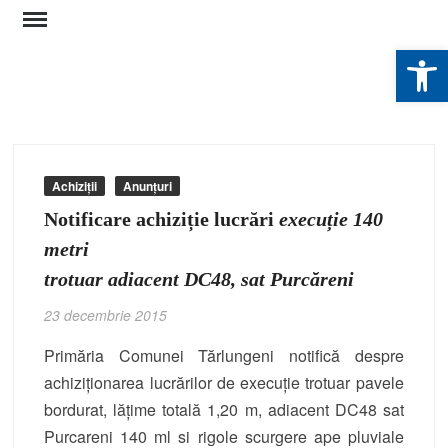
Skip
to
De
content
Achiziții
Anunțuri
Notificare achiziție lucrări
execuție 140
metri
trotuar adiacent DC48, sat Purcăreni
23 decembrie 2015
Primăria Comunei Tărlungeni notifică despre
achiziționarea lucrărilor de execuție trotuar pavele
bordurat, lățime totală 1,20 m, adiacent DC48 sat
Purcareni 140 ml si rigole scurgere ape pluviale