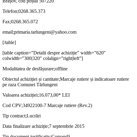
Brașov, cod poștal 507220
Telefon;0268.365.373
Fax;0268.365.072
email;primaria.tarlungeni@yahoo.com
[/table]
[table caption=”Detalii despre achiziție” width=”620″
colwidth=”300|320″ colalign=”right|left”]
Modalitatea de desfășurare;offline
Obiectul achiziției și cantitate;Marcaje rutiere și indicatoare rutiere
pe raza Comunei Tărlungeni
Valoarea achiziției;16.073,00* LEI
Cod CPV;34922100-7 Marcaje rutiere (Rev.2)
Tip contract;Lucrări
Data finalizare achiziție;7 septembrie 2015
Tip document justificativ;Comandă