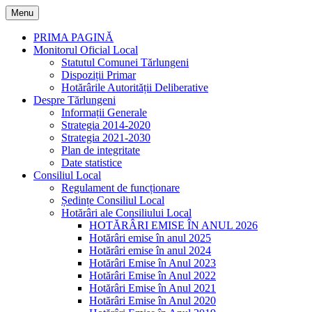
Skip
Menu
to
content
PRIMA PAGINĂ
Monitorul Oficial Local
Statutul Comunei Tărlungeni
Dispoziții Primar
Hotărârile Autorității Deliberative
Despre Tărlungeni
Informații Generale
Strategia 2014-2020
Strategia 2021-2030
Plan de integritate
Date statistice
Consiliul Local
Regulament de funcționare
Ședințe Consiliul Local
Hotărâri ale Consiliului Local
HOTĂRÂRI EMISE ÎN ANUL 2026
Hotărâri emise în anul 2025
Hotărâri emise în anul 2024
Hotărâri Emise în Anul 2023
Hotărâri Emise în Anul 2022
Hotărâri Emise în Anul 2021
Hotărâri Emise în Anul 2020