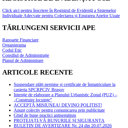
Click aici pentru înscriere în Registrul de Evidență a Sistemelor
Individuale Adecvate pentru Colectarea și Epurarea Apelor Uzate
TĂRLUNGENI SERVICII APE
Rapoarte Financiare
Organigrama
Codul Etic
Consiliul de Administrație
Planul de Administrare
ARTICOLE RECENTE
Suspendare plăți permise și certificate de înmatriculare la
casieria SPCRPCIV Brașov
Intenție de elaborare a Planului Urbanistic Zonal (PUZ) –
„Construire locuințe”
ACCEPTĂ MISIUNEA! DEVINO POLIȚIST!
Anunț colectiv pentru comunicarea prin publicitate
Ghid de bune practici antisemitism
PROTEJAȚI-VĂ BUNURILE ȘI SIGURANȚA
BULETIN DE AVERTIZARE Nr. 24 din 20.07.2026