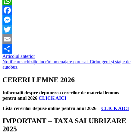
WhatsApp
Facebook
Messenger
Twitter
Email
Navigare
Articolul anterior
Partajează
Notificare achiziție lucrări amenajare parc sat Tărlungeni și stație de
în
autobuz
articole
CERERI LEMNE 2026
Informații despre depunerea cererilor de material lemnos
pentru anul 2026
CLICK AICI
Lista cererilor depuse online pentru anul 2026 –
CLICK AICI
IMPORTANT – TAXA SALUBRIZARE
2025