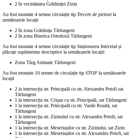
2 în vecinătatea Grădiniței Zizin
Au fost montate 4 semne circulație tip
Trecere de pietoni
la
următoarele locații
2 în zona Grădinița Tărlungeni
2 în zona Biserica Ortodoxă Tărlungeni
Au fost montate 4 semne circulație tip
Staționarea Interzisă
și
plăcuțe suplimentar descriptive la următoarele locații:
Zona Târg Animale Tărlungeni
Au fost montate 10 semne de circulație tip
STOP
la următoarele
locații
2 la intersecția str. Principală cu str. Alexandru Petofi sat
Tărlungeni
1 la intersecția str. Crișan cu str. Principală, sat Tărlungeni
1 la intersecția str. Principală cu str. Vasile Roaită, sat
Tărlungeni
1 la intersecția str. Zizinului cu str. Alexandru Petofi, sat
Tărlungeni
1 la intersecția str. Meseriașilor cu str. Zizinului, sat Zizin
1 la intersecția str. Meseriașilor cu str. Alexandru Petofi, sat