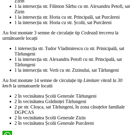
Zizin
1 la intersecția str. Filimon Sârbu cu str. Alexandru Petofi, sat
Zizin
1 la intersecția str. Horia cu str. Principală, sat Purcăreni
1 la intersecția str. Horia cu str. Școlii, sat Purcăreni
Au fost montate 3 semne de circulație tip
Cedează trecerea
la
următoarele locații
1 intersecția str. Tudor Vladimirescu cu str. Prinicipală, sat
Tărlungeni
1 la intersecția str. Alexandru Petofi cu str. Principală, sat
Tărlungeni
1 la intersecția str. Verii cu str. Zizinului, sat Tărlungeni
Au fost montate 14 semne de circulație tip
Limitare viteză la 30
km/h
la urmatoarele locatii
2 în vecinătatea Școlii Generale Tărlungeni
2 în vecinătatea Grădiniței Tărlungeni
2 pe str. Cloșca, sat Tărlungeni, în zona căsuțelor familiale
DGPCAS
2 în vecinătatea Școlii Generale Zizin
2 în vecinătatea Școlii Generale Purcăreni