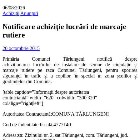
06/08/2026
Achiziții
Anunțuri
Notificare achiziție lucrări de marcaje
rutiere
20 octombrie 2015
Primăria Comunei Tărlungeni notifică despre
achiziționarea lucrărilor de instalare de semne de circulație și
marcaje rutiere pe raza Comunei Tărlungeni, pentru sporirea
siguranței în trafic și a copiilor, în special în zona școlilor și
grădinițelor din Comună.
[table caption=”Informații despre autoritatea
contractantă” width=”620″ colwidth=”300|320″
colalign=”right|left”]
Autoritatea Contractantă;COMUNA TĂRLUNGENI
Cod de indentitate fiscală;4777140
Adresa;str. Zizinului nr. 2, sat Tărlungeni, com. Tărlungeni, jud.