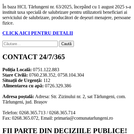
În baza HCL Tărlungeni nr. 63/2025, începând cu 1 august 2025 s-a
instituit taxa specială de salubrizare pentru utilizatorii beneficiari ai
serviciului de salubrizare, producători de deșeuri menajere, persoane
fizice.
CLICK AICI PENTRU DETALII
Caută
după:
CONTACT 24/7/365
Poliția Locală:
0751.122.883
Stare Civilă:
0760.238.352, 0758.104.304
Situații de Urgență:
112
Alimentarea cu apă:
0726.329.386
Adresa poștală:
Adresa: Str. Zizinului nr. 2, sat Tărlungeni, com.
Tărlungeni, jud. Brașov
Telefon: 0268.365.713 / 0268.365.714
Fax: 0268.365.072, Email: primaria@comunatarlungeni.ro
FII PARTE DIN DECIZIILE PUBLICE!