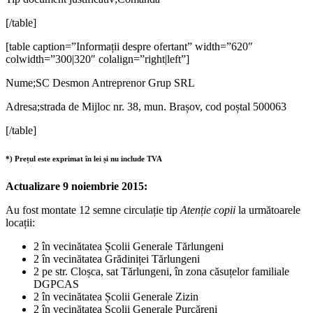
[/table]
[table caption=”Informații despre ofertant” width=”620″
colwidth=”300|320″ colalign=”right|left”]
Nume;SC Desmon Antreprenor Grup SRL
Adresa;strada de Mijloc nr. 38, mun. Brașov, cod poștal 500063
[/table]
*) Prețul este exprimat în lei și nu include TVA
Actualizare 9 noiembrie 2015:
Au fost montate 12 semne circulație tip
Atenție copii
la următoarele
locații:
2 în vecinătatea Școlii Generale Tărlungeni
2 în vecinătatea Grădiniței Tărlungeni
2 pe str. Cloșca, sat Tărlungeni, în zona căsuțelor familiale
DGPCAS
2 în vecinătatea Școlii Generale Zizin
2 în vecinătatea Școlii Generale Purcăreni