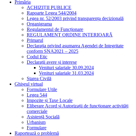
Primăria
ACHIZIȚII PUBLICE
Rapoarte Legea 544/2004
Legea nr. 52/2003 privind transparența decizională
Organigrama
Regulamentul de Funcționare
REGULAMENT ORDINE INTERIOARĂ
Primarul
Declarația privind asumarea Agendei de Integritate
conform SNA2021 – 2025
Codul Etic
Declarații avere și interese
Venituri salariale 30.09.2024
Venituri salariale 31.03.2024
Starea Civilă
Ghișeul virtual
Formulare Utile
Legea 544
Impozite și Taxe Locale
Eliberare Acord și Autorizații de funcționare activități
comerciale
Asistență Socială
Urbanism
Formulare
Raportează o problemă