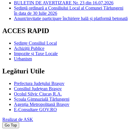
BULETIN DE AVERTIZARE Nr. 23 din 16.07.2026
Ședință ordinară a Consiliului Local al Comunei Tărlungeni
în data de 30 Iulie 2026
Anunt/invitatie participare închiriere hală și platformă betonată
ACCES RAPID
Ședințe Consiliul Local
Achiziții Publice
Impozite și Taxe Locale
Urbanism
Legături Utile
Prefectura Județului Brașov
Consiliul Județean Brașov
Ocolul Silvic Ciucaș R.A.
Școala Gimnazială Tărlungeni
Agenția Metropolitană Brașov
E-Consultare GOV.RO
Realizat de ASK
Go Top