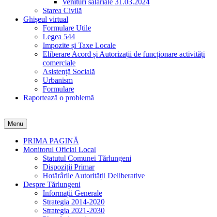
Venituri salariale 31.03.2024
Starea Civilă
Ghișeul virtual
Formulare Utile
Legea 544
Impozite și Taxe Locale
Eliberare Acord și Autorizații de funcționare activități
comerciale
Asistență Socială
Urbanism
Formulare
Raportează o problemă
Menu
PRIMA PAGINĂ
Monitorul Oficial Local
Statutul Comunei Tărlungeni
Dispoziții Primar
Hotărârile Autorității Deliberative
Despre Tărlungeni
Informații Generale
Strategia 2014-2020
Strategia 2021-2030