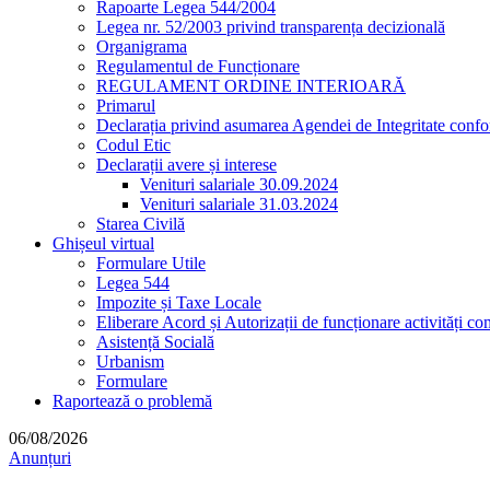
Rapoarte Legea 544/2004
Legea nr. 52/2003 privind transparența decizională
Organigrama
Regulamentul de Funcționare
REGULAMENT ORDINE INTERIOARĂ
Primarul
Declarația privind asumarea Agendei de Integritate co
Codul Etic
Declarații avere și interese
Venituri salariale 30.09.2024
Venituri salariale 31.03.2024
Starea Civilă
Ghișeul virtual
Formulare Utile
Legea 544
Impozite și Taxe Locale
Eliberare Acord și Autorizații de funcționare activități co
Asistență Socială
Urbanism
Formulare
Raportează o problemă
06/08/2026
Anunțuri