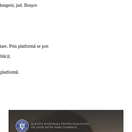
rlungeni, jud. Brașov
are. Prin platformă se pot:
blică;
 platformă.