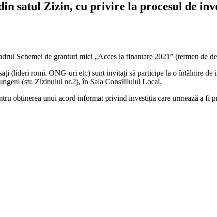
in satul Zizin, cu privire la procesul de inv
drul Schemei de granturi mici „Acces la finantare 2021” (termen de d
ați (lideri romi. ONG-uri etc) sunt invitați să participe la o întâlnire de
geni (str. Zizinului nr.2), în Sala Consililului Local.
pentru obținerea unui acord informat privind investiția care urmează a fi