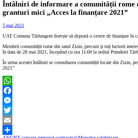
Întâlniri de informare a comunității rome d
granturi mici „Acces la finanțare 2021”
5 mai 2021
UAT Comuna Tărlungeni dorește să depună o cerere de finanțare în ca
Membrii comunității rome din satul Zizin, precum și toți factorii interes
în data de 28 mai 2021, începând cu ora 11:00 la sediul Primăriei Tărlun
În urma acestei întâlniri se consultarea comunității locale din Zizin, 
2021”
WhatsApp
Facebook
Messenger
Twitter
Email
ANUNŢ concurs personal contractual Muncitor salubrizare