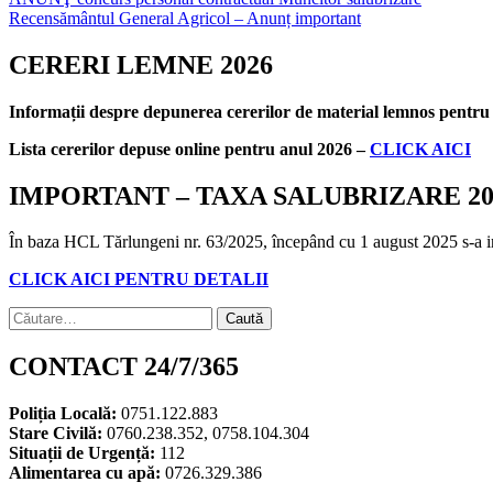
Navigare
Partajează
Recensământul General Agricol – Anunț important
în
articole
CERERI LEMNE 2026
Informații despre depunerea cererilor de material lemnos pentr
Lista cererilor depuse online pentru anul 2026 –
CLICK AICI
IMPORTANT – TAXA SALUBRIZARE 20
În baza HCL Tărlungeni nr. 63/2025, începând cu 1 august 2025 s-a instit
CLICK AICI PENTRU DETALII
Caută
după:
CONTACT 24/7/365
Poliția Locală:
0751.122.883
Stare Civilă:
0760.238.352, 0758.104.304
Situații de Urgență:
112
Alimentarea cu apă:
0726.329.386