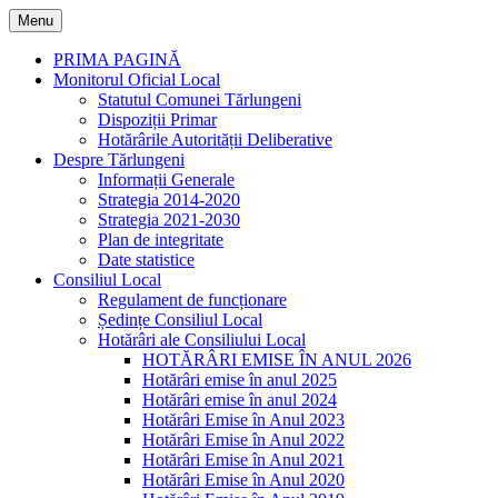
Skip
Menu
to
content
PRIMA PAGINĂ
Monitorul Oficial Local
Statutul Comunei Tărlungeni
Dispoziții Primar
Hotărârile Autorității Deliberative
Despre Tărlungeni
Informații Generale
Strategia 2014-2020
Strategia 2021-2030
Plan de integritate
Date statistice
Consiliul Local
Regulament de funcționare
Ședințe Consiliul Local
Hotărâri ale Consiliului Local
HOTĂRÂRI EMISE ÎN ANUL 2026
Hotărâri emise în anul 2025
Hotărâri emise în anul 2024
Hotărâri Emise în Anul 2023
Hotărâri Emise în Anul 2022
Hotărâri Emise în Anul 2021
Hotărâri Emise în Anul 2020