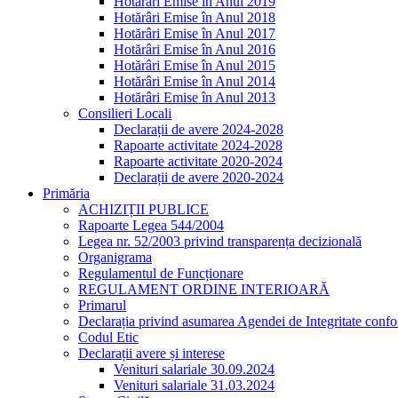
Hotărâri Emise în Anul 2019
Hotărâri Emise în Anul 2018
Hotărâri Emise în Anul 2017
Hotărâri Emise în Anul 2016
Hotărâri Emise în Anul 2015
Hotărâri Emise în Anul 2014
Hotărâri Emise în Anul 2013
Consilieri Locali
Declarații de avere 2024-2028
Rapoarte activitate 2024-2028
Rapoarte activitate 2020-2024
Declarații de avere 2020-2024
Primăria
ACHIZIȚII PUBLICE
Rapoarte Legea 544/2004
Legea nr. 52/2003 privind transparența decizională
Organigrama
Regulamentul de Funcționare
REGULAMENT ORDINE INTERIOARĂ
Primarul
Declarația privind asumarea Agendei de Integritate co
Codul Etic
Declarații avere și interese
Venituri salariale 30.09.2024
Venituri salariale 31.03.2024