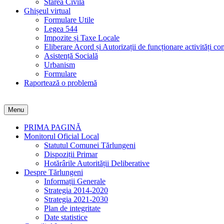
Starea Civilă
Ghișeul virtual
Formulare Utile
Legea 544
Impozite și Taxe Locale
Eliberare Acord și Autorizații de funcționare activități co
Asistență Socială
Urbanism
Formulare
Raportează o problemă
Menu
PRIMA PAGINĂ
Monitorul Oficial Local
Statutul Comunei Tărlungeni
Dispoziții Primar
Hotărârile Autorității Deliberative
Despre Tărlungeni
Informații Generale
Strategia 2014-2020
Strategia 2021-2030
Plan de integritate
Date statistice