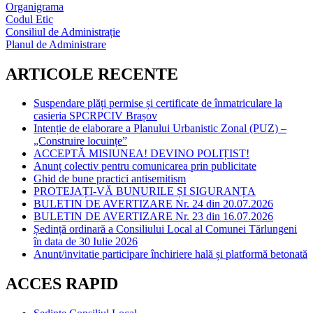
Organigrama
Codul Etic
Consiliul de Administrație
Planul de Administrare
ARTICOLE RECENTE
Suspendare plăți permise și certificate de înmatriculare la
casieria SPCRPCIV Brașov
Intenție de elaborare a Planului Urbanistic Zonal (PUZ) –
„Construire locuințe”
ACCEPTĂ MISIUNEA! DEVINO POLIȚIST!
Anunț colectiv pentru comunicarea prin publicitate
Ghid de bune practici antisemitism
PROTEJAȚI-VĂ BUNURILE ȘI SIGURANȚA
BULETIN DE AVERTIZARE Nr. 24 din 20.07.2026
BULETIN DE AVERTIZARE Nr. 23 din 16.07.2026
Ședință ordinară a Consiliului Local al Comunei Tărlungeni
în data de 30 Iulie 2026
Anunt/invitatie participare închiriere hală și platformă betonată
ACCES RAPID