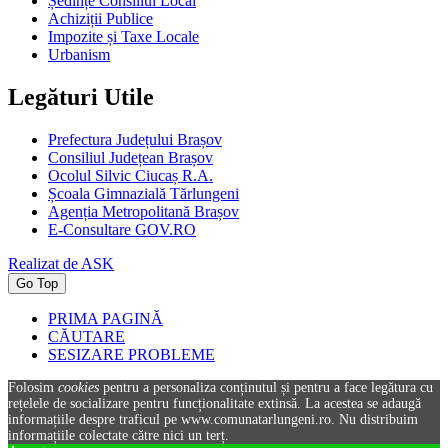
Ședințe Consiliul Local
Achiziții Publice
Impozite și Taxe Locale
Urbanism
Legături Utile
Prefectura Județului Brașov
Consiliul Județean Brașov
Ocolul Silvic Ciucaș R.A.
Școala Gimnazială Tărlungeni
Agenția Metropolitană Brașov
E-Consultare GOV.RO
Realizat de ASK
Go Top
PRIMA PAGINĂ
CĂUTARE
SESIZARE PROBLEME
Folosim
cookies
pentru a personaliza conținutul și pentru a face legătura cu
rețelele de socializare pentru funcționalitate extinsă. La acestea se adaugă
informațiile despre traficul pe www.comunatarlungeni.ro. Nu distribuim
informațiile colectate către nici un terț.