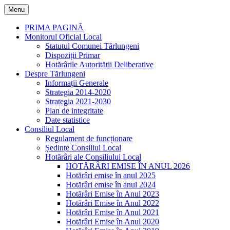
Skip
Menu
to
content
PRIMA PAGINĂ
Monitorul Oficial Local
Statutul Comunei Tărlungeni
Dispoziții Primar
Hotărârile Autorității Deliberative
Despre Tărlungeni
Informații Generale
Strategia 2014-2020
Strategia 2021-2030
Plan de integritate
Date statistice
Consiliul Local
Regulament de funcționare
Ședințe Consiliul Local
Hotărâri ale Consiliului Local
HOTĂRÂRI EMISE ÎN ANUL 2026
Hotărâri emise în anul 2025
Hotărâri emise în anul 2024
Hotărâri Emise în Anul 2023
Hotărâri Emise în Anul 2022
Hotărâri Emise în Anul 2021
Hotărâri Emise în Anul 2020