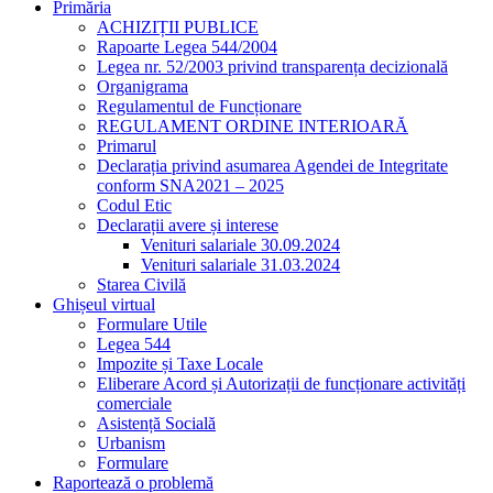
Primăria
ACHIZIȚII PUBLICE
Rapoarte Legea 544/2004
Legea nr. 52/2003 privind transparența decizională
Organigrama
Regulamentul de Funcționare
REGULAMENT ORDINE INTERIOARĂ
Primarul
Declarația privind asumarea Agendei de Integritate
conform SNA2021 – 2025
Codul Etic
Declarații avere și interese
Venituri salariale 30.09.2024
Venituri salariale 31.03.2024
Starea Civilă
Ghișeul virtual
Formulare Utile
Legea 544
Impozite și Taxe Locale
Eliberare Acord și Autorizații de funcționare activități
comerciale
Asistență Socială
Urbanism
Formulare
Raportează o problemă