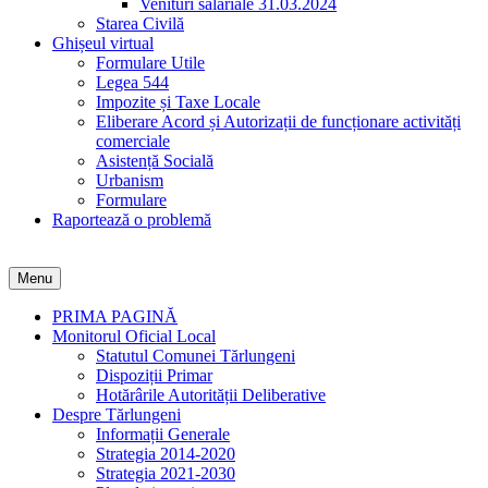
Venituri salariale 31.03.2024
Starea Civilă
Ghișeul virtual
Formulare Utile
Legea 544
Impozite și Taxe Locale
Eliberare Acord și Autorizații de funcționare activități
comerciale
Asistență Socială
Urbanism
Formulare
Raportează o problemă
Menu
PRIMA PAGINĂ
Monitorul Oficial Local
Statutul Comunei Tărlungeni
Dispoziții Primar
Hotărârile Autorității Deliberative
Despre Tărlungeni
Informații Generale
Strategia 2014-2020
Strategia 2021-2030