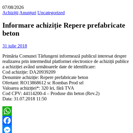
07/08/2026
Achiziții
Anunțuri
Uncategorized
Informare achiziție Repere prefabricate
beton
31 iulie 2018
Primăria Comunei Tărlungeni informează publicul interesat despre
realizarea prin intermediul platformei electronice de achiziții publice
a achiziției având următoarele date de identificare:
Cod achiziție: DA20939209
Denumire achiziție: Repere prefabricate beton
Ofertant: RO13868612 sc Rombas Prod srl
Valoarea achiziției*: 320 lei, fără TVA
Cod CPV: 44114200-4 – Produse din beton (Rev.2)
Data: 31.07.2018 11:50
WhatsApp
Facebook