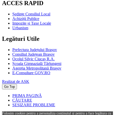
ACCES RAPID
Ședințe Consiliul Local
Achiziții Publice
Impozite și Taxe Locale
Urbanism
Legături Utile
Prefectura Județului Brașov
Consiliul Județean Brașov
Ocolul Silvic Ciucaș R.A.
Școala Gimnazială Tărlungeni
Agenția Metropolitană Brașov
E-Consultare GOV.RO
Realizat de ASK
Go Top
PRIMA PAGINĂ
CĂUTARE
SESIZARE PROBLEME
Folosim
cookies
pentru a personaliza conținutul și pentru a face legătura cu