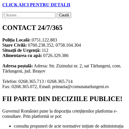
CLICK AICI PENTRU DETALII
Caută
după:
CONTACT 24/7/365
Poliția Locală:
0751.122.883
Stare Civilă:
0760.238.352, 0758.104.304
Situații de Urgență:
112
Alimentarea cu apă:
0726.329.386
Adresa poștală:
Adresa: Str. Zizinului nr. 2, sat Tărlungeni, com.
Tărlungeni, jud. Brașov
Telefon: 0268.365.713 / 0268.365.714
Fax: 0268.365.072, Email: primaria@comunatarlungeni.ro
FII PARTE DIN DECIZIILE PUBLICE!
Guvernul României pune la dispoziția cetețățenilor platforma e-
consultare. Prin platformă se pot:
consulta propuneri de acte normative inițiate de administrația