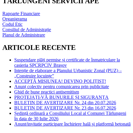
TĂRLUNGENI SERVICII APE
Rapoarte Financiare
Organigrama
Codul Etic
Consiliul de Administrație
Planul de Administrare
ARTICOLE RECENTE
Suspendare plăți permise și certificate de înmatriculare la
casieria SPCRPCIV Brașov
Intenție de elaborare a Planului Urbanistic Zonal (PUZ) –
„Construire locuințe”
ACCEPTĂ MISIUNEA! DEVINO POLIȚIST!
Anunț colectiv pentru comunicarea prin publicitate
Ghid de bune practici antisemitism
PROTEJAȚI-VĂ BUNURILE ȘI SIGURANȚA
BULETIN DE AVERTIZARE Nr. 24 din 20.07.2026
BULETIN DE AVERTIZARE Nr. 23 din 16.07.2026
Ședință ordinară a Consiliului Local al Comunei Tărlungeni
în data de 30 Iulie 2026
Anunt/invitatie participare închiriere hală și platformă betonată