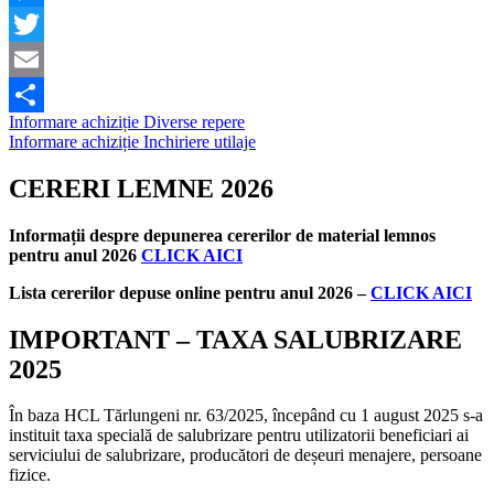
Messenger
Twitter
Email
Navigare
Informare achiziție Diverse repere
Partajează
Informare achiziție Inchiriere utilaje
în
articole
CERERI LEMNE 2026
Informații despre depunerea cererilor de material lemnos
pentru anul 2026
CLICK AICI
Lista cererilor depuse online pentru anul 2026 –
CLICK AICI
IMPORTANT – TAXA SALUBRIZARE
2025
În baza HCL Tărlungeni nr. 63/2025, începând cu 1 august 2025 s-a
instituit taxa specială de salubrizare pentru utilizatorii beneficiari ai
serviciului de salubrizare, producători de deșeuri menajere, persoane
fizice.