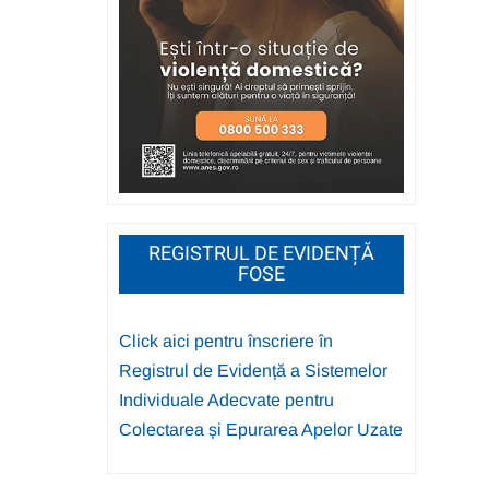
REGISTRUL DE EVIDENȚĂ
FOSE
Click aici pentru înscriere în
Registrul de Evidență a Sistemelor
Individuale Adecvate pentru
Colectarea și Epurarea Apelor Uzate