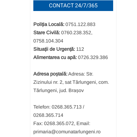
CONTACT 24/7/365
Poliția Locală:
0751.122.883
Stare Civilă:
0760.238.352,
0758.104.304
Situații de Urgență:
112
Alimentarea cu apă:
0726.329.386
Adresa poștală:
Adresa: Str.
Zizinului nr. 2, sat Tărlungeni, com.
Tărlungeni, jud. Brașov
Telefon: 0268.365.713 /
0268.365.714
Fax: 0268.365.072, Email:
primaria@comunatarlungeni.ro