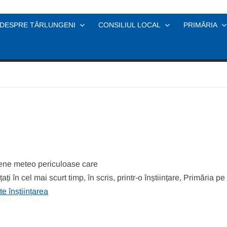
DESPRE TĂRLUNGENI
CONSILIUL LOCAL
PRIMĂRIA
mene meteo periculoase care
i în cel mai scurt timp, în scris, printr-o înștiințare, Primăria pe
e înștiințarea