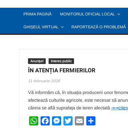
Skip
to
PRIMA PAGINĂ
MONITORUL OFICIAL LOCAL
content
GHIȘEUL VIRTUAL
RAPORTEAZĂ O PROBLEMĂ
Anunțuri
Interes public
ÎN ATENȚIA FERMIERILOR
11 februarie 2026
Vă informăm că, în situația producerii unor feno
afectează culturile agricole, este necesar să anunțaț
căreia se află suprafața de teren afectată
⇒⇒citeșt
W
F
M
T
E
P