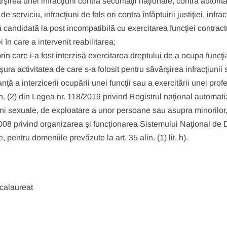
irea unei infracţiuni contra securităţii naţionale, contra autorităţ
 serviciu, infracţiuni de fals ori contra înfăptuirii justiţiei, infrac
ă candidată la post incompatibilă cu exercitarea funcţiei contrac
în care a intervenit reabilitarea;
 care i-a fost interzisă exercitarea dreptului de a ocupa funcţi
ura activitatea de care s-a folosit pentru săvârşirea infracţiunii
ă a interzicerii ocupării unei funcţii sau a exercitării unei profe
in. (2) din Legea nr. 118/2019 privind Registrul naţional automati
iuni sexuale, de exploatare a unor persoane sau asupra minorilor
008 privind organizarea şi funcţionarea Sistemului Naţional de 
 pentru domeniile prevăzute la art. 35 alin. (1) lit. h).
acalaureat