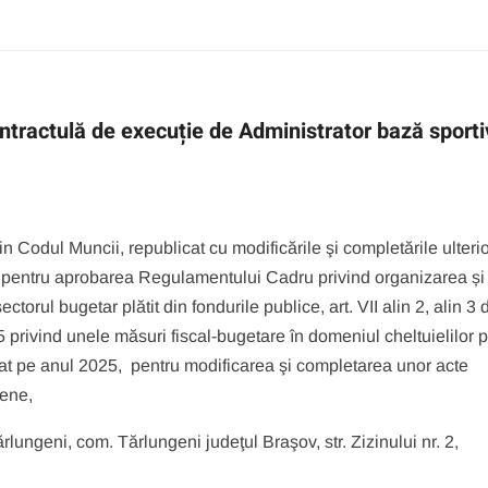
ntractulă de execuție de Administrator bază sporti
din Codul Muncii, republicat cu modificările şi completările ulteri
22 pentru aprobarea Regulamentului Cadru privind organizarea și
torul bugetar plătit din fondurile publice, art. VII alin 2, alin 3 
nd unele măsuri fiscal-bugetare în domeniul cheltuielilor p
at pe anul 2025, pentru modificarea şi completarea unor acte
mene,
ungeni, com. Tărlungeni judeţul Braşov, str. Zizinului nr. 2,