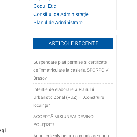
Codul Etic
Consiliul de Administrație
Planul de Administrare
ARTICOLE RECENTE
Suspendare plăți permise și certificate
de înmatriculare la casieria SPCRPCIV
Brașov
e
Intenție de elaborare a Planului
Urbanistic Zonal (PUZ) – „Construire
locuințe”
ACCEPTĂ MISIUNEA! DEVINO
POLIȚIST!
e și
Anunț colectiv pentru comunicarea prin