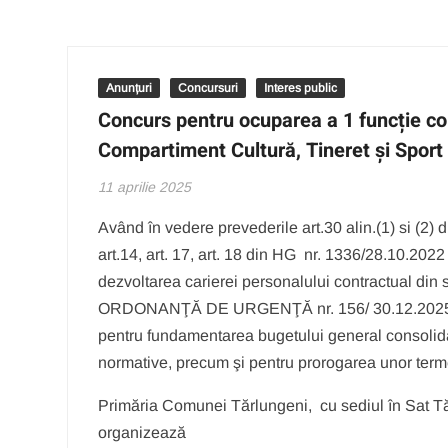
Anunțuri
Concursuri
Interes public
Concurs pentru ocuparea a 1 funcție co
Compartiment Cultură, Tineret și Sport
11 aprilie 2025
Având în vedere prevederile art.30 alin.(1) si (2) 
art.14, art. 17, art. 18 din HG nr. 1336/28.10.20
dezvoltarea carierei personalului contractual din sec
ORDONANŢĂ DE URGENŢĂ nr. 156/ 30.12.2025 privi
pentru fundamentarea bugetului general consolid
normative, precum şi pentru prorogarea unor ter
Primăria Comunei Tărlungeni, cu sediul în Sat Tărl
organizează