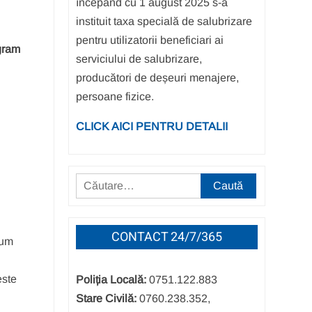
începând cu 1 august 2025 s-a
instituit taxa specială de salubrizare
pentru utilizatorii beneficiari ai
ogram
serviciului de salubrizare,
producători de deșeuri menajere,
persoane fizice.
CLICK AICI PENTRU DETALII
Caută
după:
CONTACT 24/7/365
lum
este
Poliția Locală:
0751.122.883
Stare Civilă:
0760.238.352,