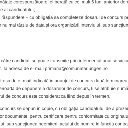
ănătate corespunzătoare, eliberată cu cel mult 6 luni anterior dem
e al candidatului;
ia răspundere – cu obligaţia să completeze dosarul de concurs pe
r nu mai târziu de data şi ora organizării interviului, sub sancţiu
ătre candidat, se poate transmite prin intermediul unui servici
nic, la adresa de e- mail primaria@comunatarlungeni.ro
dresa de e- mail indicată în anunţul de concurs după terminarea
n perioada de depunere a dosarelor de concurs, li se atribuie num
arul de concurs este considerat ca fiind depus în termen.
oncurs se depun în copie, cu obligaţia candidatului de a preze
or documente, pentru certificare pentru conformitate cu originalu
ului, sub sancţiunea neemiterii actului de numire în funcţia contr