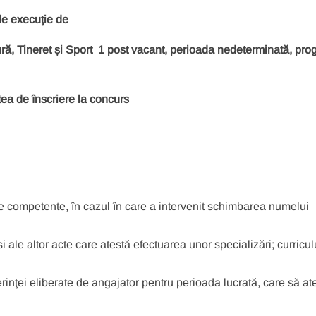
de execuție
de
ră, Tineret și Sport 1 post vacant, perioada nedeterminată, pr
tea de înscriere la concurs
ile competente, în cazul în care a intervenit schimbarea numelui
 si ale altor acte care atestă efectuarea unor specializări; curricu
inţei eliberate de angajator pentru perioada lucrată, care să at