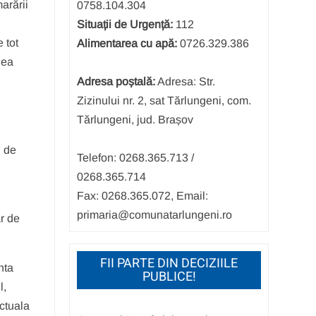
arării
0758.104.304
Situații de Urgență:
112
 tot
Alimentarea cu apă:
0726.329.386
nea
Adresa poștală:
Adresa: Str.
Zizinului nr. 2, sat Tărlungeni, com.
Tărlungeni, jud. Brașov
u de
Telefon: 0268.365.713 /
0268.365.714
Fax: 0268.365.072, Email:
primaria@comunatarlungeni.ro
ăr de
FII PARTE DIN DECIZIILE
nta
PUBLICE!
l,
actuala