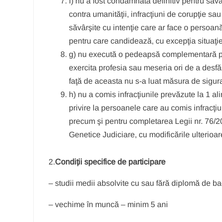
f) nu a fost condamnată definitiv pentru săvârş
contra umanităţii, infracţiuni de corupţie sau de
săvârşite cu intenţie care ar face o persoan
pentru care candidează, cu excepţia situaţiei 
g) nu execută o pedeapsă complementară prin
exercita profesia sau meseria ori de a desfăş
faţă de aceasta nu s-a luat măsura de siguranţ
h) nu a comis infracţiunile prevăzute la 1 al
privire la persoanele care au comis infracţ
precum şi pentru completarea Legii nr. 76/2
Genetice Judiciare, cu modificările ulterioare,
2.
Condiții specifice de participare
– studii medii absolvite cu sau fără diplomă de b
– vechime în muncă – minim 5 ani