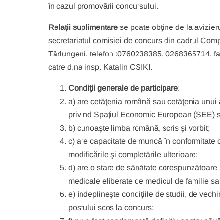
în cazul promovării concursului.
Relații suplimentare
se poate obţine de la avizieru
secretariatul comisiei de concurs din cadrul Co
Tărlungeni, telefon :0760238385, 0268365714, fax
catre d.na insp. Katalin CSIKI.
Condiţii generale
de participare
:
a) are cetăţenia română sau cetăţenia unui a
privind Spaţiul Economic European (SEE) sa
b) cunoaşte limba română, scris şi vorbit;
c) are capacitate de muncă în conformitate c
modificările şi completările ulterioare;
d) are o stare de sănătate corespunzătoare 
medicale eliberate de medicul de familie sau 
e) îndeplineşte condiţiile de studii, de vechim
postului scos la concurs;