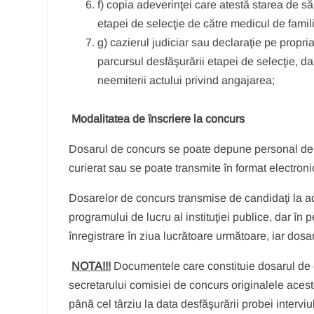
f) copia adeverinţei care atestă starea de s
etapei de selecţie de către medicul de famili
g) cazierul judiciar sau declaraţie pe propr
parcursul desfăşurării etapei de selecţie, da
neemiterii actului privind angajarea;
Modalitatea de înscriere la concurs
Dosarul de concurs se poate depune personal de c
curierat sau se poate transmite în format electro
Dosarelor de concurs transmise de candidaţi la a
programului de lucru al instituţiei publice, dar î
înregistrare în ziua lucrătoare următoare, iar dos
NOTA!!!
Documentele care constituie dosarul de c
secretarului comisiei de concurs originalele acest
până cel târziu la data desfăşurării probei intervi