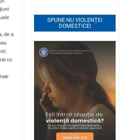
ii,
ţiuni
tuale
SPUNE NU VIOLENȚEI
DOMESTICE!
a, de a
 sau
sii;
zat cu
,
Date