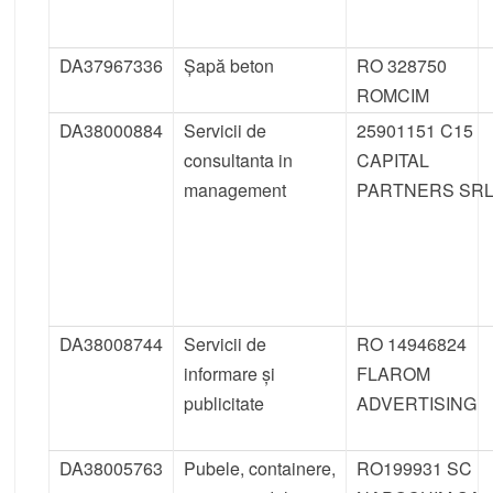
DA37967336
Șapă beton
RO 328750
ROMCIM
DA38000884
Servicii de
25901151 C15
consultanta in
CAPITAL
management
PARTNERS SR
DA38008744
Servicii de
RO 14946824
informare și
FLAROM
publicitate
ADVERTISING
DA38005763
Pubele, containere,
RO199931 SC