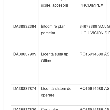
scule, accesorii
PRODIMPEX
DA38832364
Întocmire plan
34673389 S.C. G
parcelar
HIGH VISION S.R
DA38837909
Licență suita tip
RO15914588 AS
Office
DA38837874
Licență sistem de
RO15914588 AS
operare
DA38837839
Computer
RO15914588 AS