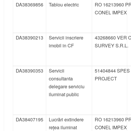
DA38369856
Tablou electric
RO 16213960 P
CONEL IMPEX
DA38390213
Servicii inscriere
43268660 VER 
imobil in CF
SURVEY S.R.L.
DA38390353
Servicii
51404844 SPES
consultanta
PROJECT
delegare serviciu
iluminat public
DA38407195
Lucrări extindere
RO 16213960 P
rețea iluminat
CONEL IMPEX