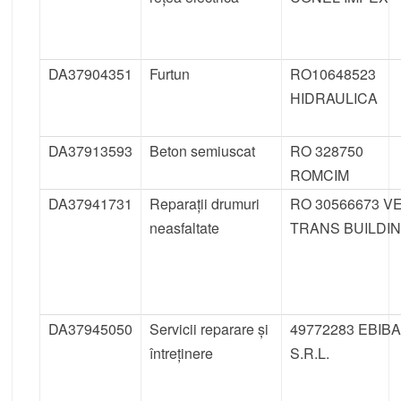
DA37904351
Furtun
RO10648523
HIDRAULICA
DA37913593
Beton semiuscat
RO 328750
ROMCIM
DA37941731
Reparații drumuri
RO 30566673 V
neasfaltate
TRANS BUILDI
DA37945050
Servicii reparare și
49772283 EBIB
întreținere
S.R.L.