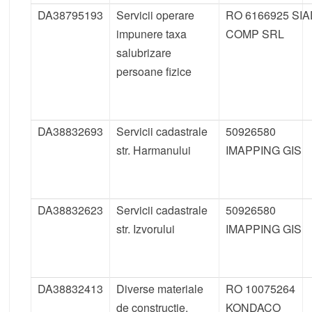
DA38795193
Servicii operare
RO 6166925 SI
impunere taxa
COMP SRL
salubrizare
persoane fizice
DA38832693
Servicii cadastrale
50926580
str. Harmanului
IMAPPING GIS
DA38832623
Servicii cadastrale
50926580
str. Izvorului
IMAPPING GIS
DA38832413
Diverse materiale
RO 10075264
de construcție,
KONDACO