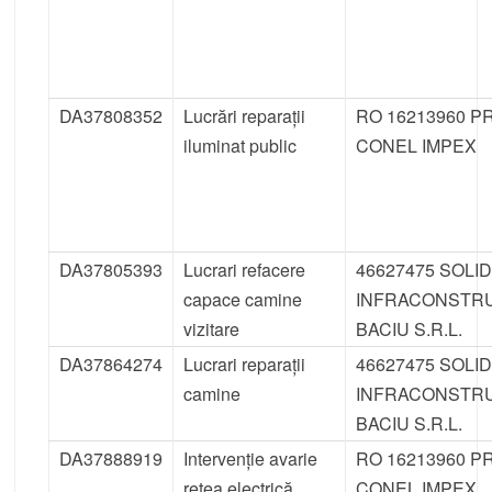
DA37808352
Lucrări reparații
RO 16213960 P
iluminat public
CONEL IMPEX
DA37805393
Lucrari refacere
46627475 SOLI
capace camine
INFRACONSTR
vizitare
BACIU S.R.L.
DA37864274
Lucrari reparații
46627475 SOLI
camine
INFRACONSTR
BACIU S.R.L.
DA37888919
Intervenție avarie
RO 16213960 P
rețea electrică
CONEL IMPEX