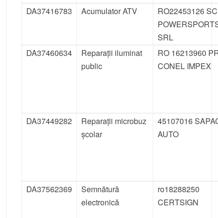
DA37416783
Acumulator ATV
RO22453126 SC
POWERSPORT
SRL
DA37460634
Reparații iluminat
RO 16213960 P
public
CONEL IMPEX
DA37449282
Reparații microbuz
45107016 SAPA
școlar
AUTO
DA37562369
Semnătură
ro18288250
electronică
CERTSIGN