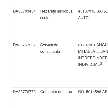
DA38763434
Reparații microbuz
45107016 SAPA
școlar
AUTO
DA38767227
Servicii de
31797331 ANG
consultanta
MIHAELA-LILIA
ÎNTREPRINDE
INDIVIDUALĂ
DA38776770
Computer de birou
RO15914588 AS