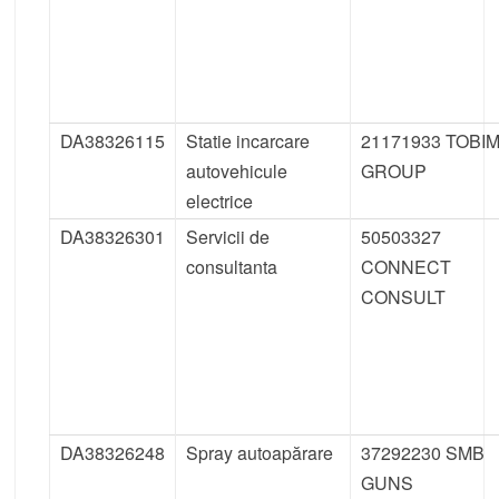
DA38326115
Statie incarcare
21171933 TOBI
autovehicule
GROUP
electrice
DA38326301
Servicii de
50503327
consultanta
CONNECT
CONSULT
DA38326248
Spray autoapărare
37292230 SMB
GUNS