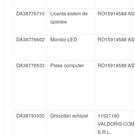
DA38776710
Licenta sistem de
RO15914588 AS
operare
DA38776602
Monitor LED
RO15914588 AS
DA38776533
Piese computer
RO15914588 AS
DA38791030
Ghiozdan echipat
11527180
VALDORIS COM
S.R.L.