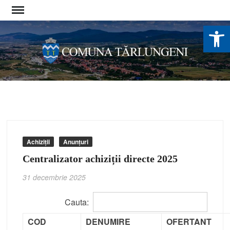
Skip
to
De
content
Achiziții
Anunțuri
Centralizator achiziții directe 2025
31 decembrie 2025
Cauta:
COD
DENUMIRE
OFERTANT