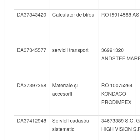
DA37343420
Calculator de birou
RO15914588 AS
DA37345577
servicii transport
36991320
ANDSTEF MAR
DA37397358
Materiale și
RO 10075264
accesorii
KONDACO
PRODIMPEX
DA37412948
Servicii cadastru
34673389 S.C. G
sistematic
HIGH VISION S.R