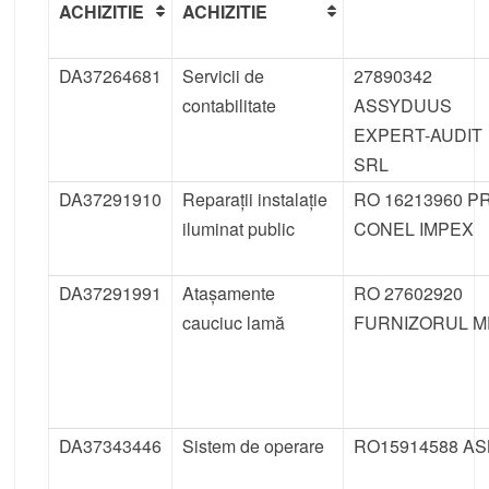
ACHIZITIE
ACHIZITIE
DA37264681
Servicii de
27890342
contabilitate
ASSYDUUS
EXPERT-AUDIT
SRL
DA37291910
Reparații instalație
RO 16213960 P
iluminat public
CONEL IMPEX
DA37291991
Atașamente
RO 27602920
cauciuc lamă
FURNIZORUL 
DA37343446
Sistem de operare
RO15914588 AS