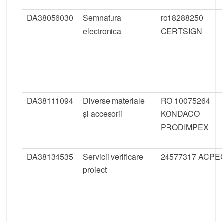
DA38056030
Semnatura
ro18288250
electronica
CERTSIGN
DA38111094
Diverse materiale
RO 10075264
și accesorii
KONDACO
PRODIMPEX
DA38134535
Servicii verificare
24577317 ACP
proiect