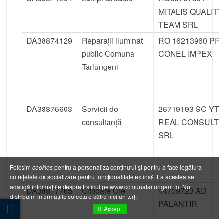
MITALIS QUALIT
TEAM SRL
DA38874129
Reparații iluminat
RO 16213960 P
public Comuna
CONEL IMPEX
Tarlungeni
DA38875603
Servicii de
25719193 SC Y
consultanță
REAL CONSULT
SRL
Folosim
cookies
pentru a personaliza conținutul și pentru a face legătura
cu rețelele de socializare pentru funcționalitate extinsă. La acestea se
adaugă informațiile despre traficul pe www.comunatarlungeni.ro. Nu
DA38877765
Cititoare CIe
44739723 AD
distribuim informațiile colectate către nici un terț.
PALANTIR
Accept