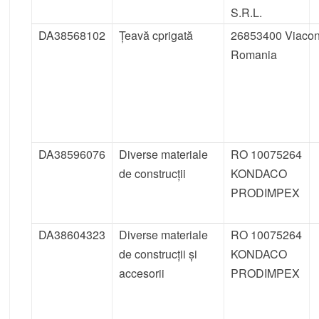
S.R.L.
DA38568102
Țeavă cprigată
26853400 Viaco
Romania
DA38596076
Diverse materiale
RO 10075264
de construcții
KONDACO
PRODIMPEX
DA38604323
Diverse materiale
RO 10075264
de construcții și
KONDACO
accesorii
PRODIMPEX