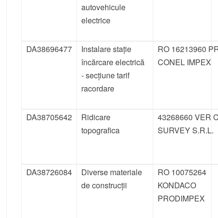
autovehicule
electrice
DA38696477
Instalare stație
RO 16213960 P
încărcare electrică
CONEL IMPEX
- secțiune tarif
racordare
DA38705642
Ridicare
43268660 VER 
topografica
SURVEY S.R.L.
DA38726084
Diverse materiale
RO 10075264
de construcții
KONDACO
PRODIMPEX