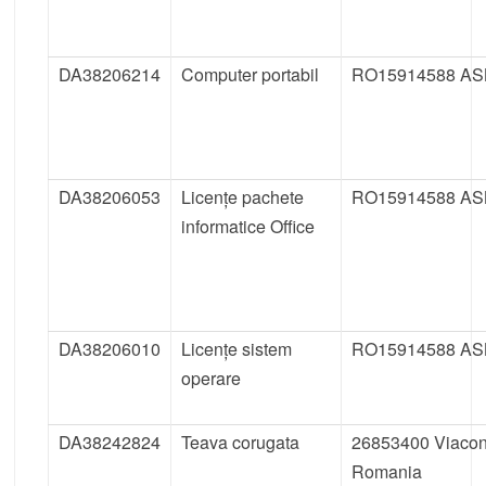
DA38206214
Computer portabil
RO15914588 AS
DA38206053
Licențe pachete
RO15914588 AS
informatice Office
DA38206010
Licențe sistem
RO15914588 AS
operare
DA38242824
Teava corugata
26853400 Viaco
Romania