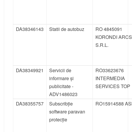
DA38346143
Statii de autobuz
RO 4845091
KORONDI ARC
S.R.L.
DA38349921
Servicii de
RO33623676
informare și
INTERMEDIA
publicitate -
SERVICES TOP
ADV1486023
DA38355757
Subscribție
RO15914588 AS
software paravan
protecție