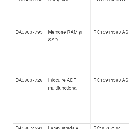
DA38837795
Memorie RAM și
RO15914588 AS
SSD
DA38837728
Inlocuire ADF
RO15914588 AS
multifuncțional
DA38874291
Lampi stradale
RO36707364