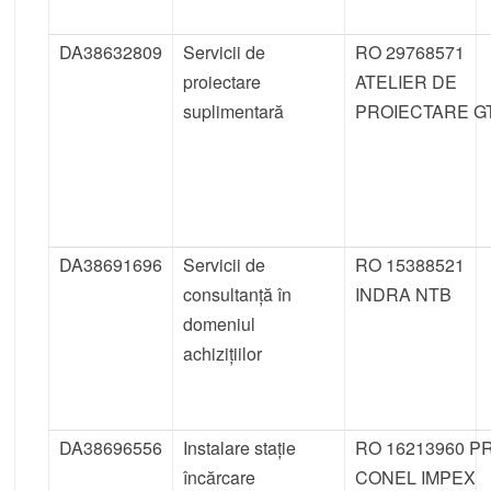
DA38632809
Servicii de
RO 29768571
proiectare
ATELIER DE
suplimentară
PROIECTARE G
DA38691696
Servicii de
RO 15388521
consultanță în
INDRA NTB
domeniul
achizițiilor
DA38696556
Instalare stație
RO 16213960 P
încărcare
CONEL IMPEX