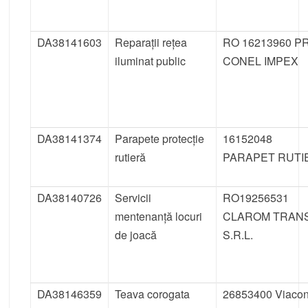
DA38141603
Reparații rețea
RO 16213960 P
iluminat public
CONEL IMPEX
DA38141374
Parapete protecție
16152048
rutieră
PARAPET RUTI
DA38140726
Servicii
RO19256531
mentenanță locuri
CLAROM TRAN
de joacă
S.R.L.
DA38146359
Teava corogata
26853400 Viaco