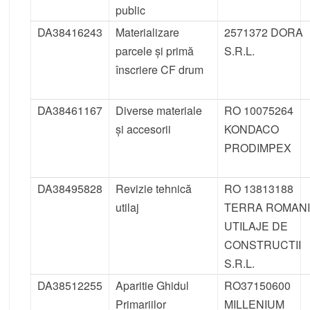
public
DA38416243
Materializare
2571372 DORA
parcele și primă
S.R.L.
înscriere CF drum
DA38461167
Diverse materiale
RO 10075264
și accesorii
KONDACO
PRODIMPEX
DA38495828
Revizie tehnică
RO 13813188
utilaj
TERRA ROMAN
UTILAJE DE
CONSTRUCTII
S.R.L.
DA38512255
Aparitie Ghidul
RO37150600
Primariilor
MILLENIUM