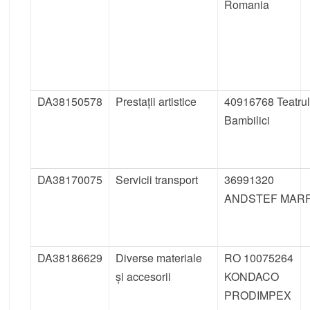
Romania
DA38150578
Prestații artistice
40916768 Teatru
Bambilici
DA38170075
Servicii transport
36991320
ANDSTEF MAR
DA38186629
Diverse materiale
RO 10075264
și accesorii
KONDACO
PRODIMPEX