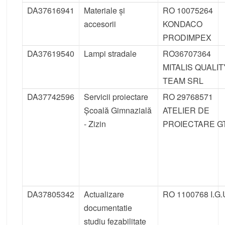
DA37616941
Materiale și
RO 10075264
accesorii
KONDACO
PRODIMPEX
DA37619540
Lampi stradale
RO36707364
MITALIS QUALIT
TEAM SRL
DA37742596
Servicii proiectare
RO 29768571
Școală Gimnazială
ATELIER DE
- Zizin
PROIECTARE G
DA37805342
Actualizare
RO 1100768 I.G.
documentatie
studiu fezabilitate