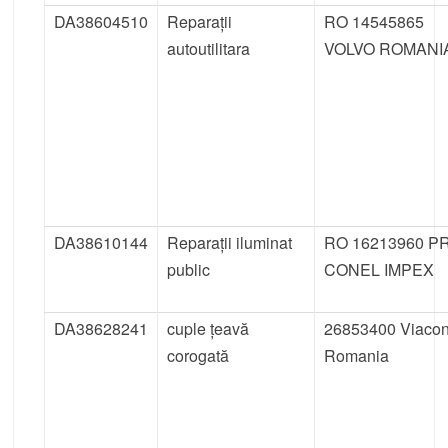
DA38604510
Reparații
RO 14545865
autoutilitara
VOLVO ROMANI
DA38610144
Reparații iluminat
RO 16213960 P
public
CONEL IMPEX
DA38628241
cuple țeavă
26853400 Viaco
corogată
Romania