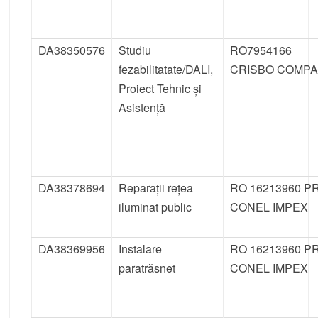
DA38350576
Studiu
RO7954166
fezabilitatate/DALI,
CRISBO COMP
Proiect Tehnic și
Asistență
DA38378694
Reparații rețea
RO 16213960 P
iluminat public
CONEL IMPEX
DA38369956
Instalare
RO 16213960 P
paratrăsnet
CONEL IMPEX