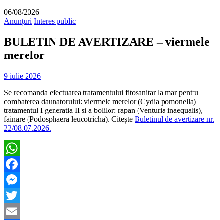
06/08/2026
Anunțuri
Interes public
BULETIN DE AVERTIZARE – viermele
merelor
9 iulie 2026
Se recomanda efectuarea tratamentului fitosanitar la mar pentru
combaterea daunatorului: viermele merelor (Cydia pomonella)
tratamentul I generatia II si a bolilor: rapan (Venturia inaequalis),
fainare (Podosphaera leucotricha). Citește
Buletinul de avertizare nr.
22/08.07.2026.
WhatsApp
Facebook
Messenger
Twitter