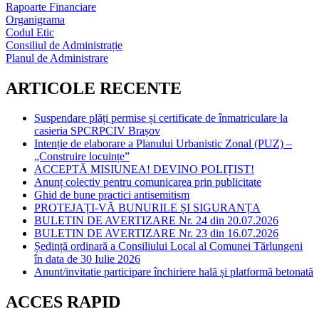
Rapoarte Financiare
Organigrama
Codul Etic
Consiliul de Administrație
Planul de Administrare
ARTICOLE RECENTE
Suspendare plăți permise și certificate de înmatriculare la
casieria SPCRPCIV Brașov
Intenție de elaborare a Planului Urbanistic Zonal (PUZ) –
„Construire locuințe”
ACCEPTĂ MISIUNEA! DEVINO POLIȚIST!
Anunț colectiv pentru comunicarea prin publicitate
Ghid de bune practici antisemitism
PROTEJAȚI-VĂ BUNURILE ȘI SIGURANȚA
BULETIN DE AVERTIZARE Nr. 24 din 20.07.2026
BULETIN DE AVERTIZARE Nr. 23 din 16.07.2026
Ședință ordinară a Consiliului Local al Comunei Tărlungeni
în data de 30 Iulie 2026
Anunt/invitatie participare închiriere hală și platformă betonată
ACCES RAPID