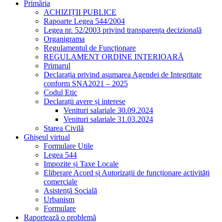
Primăria
ACHIZIȚII PUBLICE
Rapoarte Legea 544/2004
Legea nr. 52/2003 privind transparența decizională
Organigrama
Regulamentul de Funcționare
REGULAMENT ORDINE INTERIOARĂ
Primarul
Declarația privind asumarea Agendei de Integritate
conform SNA2021 – 2025
Codul Etic
Declarații avere și interese
Venituri salariale 30.09.2024
Venituri salariale 31.03.2024
Starea Civilă
Ghișeul virtual
Formulare Utile
Legea 544
Impozite și Taxe Locale
Eliberare Acord și Autorizații de funcționare activități
comerciale
Asistență Socială
Urbanism
Formulare
Raportează o problemă