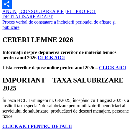
Email
Navigare
ANUNȚ CONSULTAREA PIEȚEI – PROIECT
Partajează
DIGITALIZARE ADAPT
în
Proces verbal de constatare a încheierii perioadei de afișare și
articole
publicare
CERERI LEMNE 2026
Informații despre depunerea cererilor de material lemnos
pentru anul 2026
CLICK AICI
Lista cererilor depuse online pentru anul 2026 –
CLICK AICI
IMPORTANT – TAXA SALUBRIZARE
2025
În baza HCL Tărlungeni nr. 63/2025, începând cu 1 august 2025 s-a
instituit taxa specială de salubrizare pentru utilizatorii beneficiari ai
serviciului de salubrizare, producători de deșeuri menajere, persoane
fizice.
CLICK AICI PENTRU DETALII