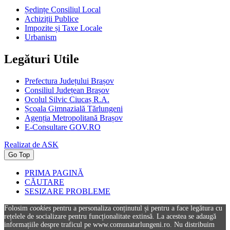
Ședințe Consiliul Local
Achiziții Publice
Impozite și Taxe Locale
Urbanism
Legături Utile
Prefectura Județului Brașov
Consiliul Județean Brașov
Ocolul Silvic Ciucaș R.A.
Școala Gimnazială Tărlungeni
Agenția Metropolitană Brașov
E-Consultare GOV.RO
Realizat de ASK
Go Top
PRIMA PAGINĂ
CĂUTARE
SESIZARE PROBLEME
Folosim
cookies
pentru a personaliza conținutul și pentru a face legătura cu
rețelele de socializare pentru funcționalitate extinsă. La acestea se adaugă
informațiile despre traficul pe www.comunatarlungeni.ro. Nu distribuim