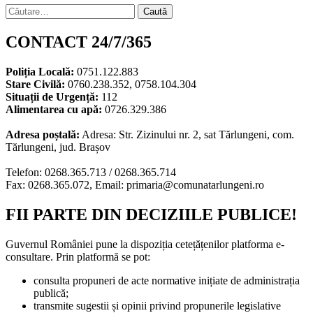
Caută
după:
CONTACT 24/7/365
Poliția Locală:
0751.122.883
Stare Civilă:
0760.238.352, 0758.104.304
Situații de Urgență:
112
Alimentarea cu apă:
0726.329.386
Adresa poștală:
Adresa: Str. Zizinului nr. 2, sat Tărlungeni, com.
Tărlungeni, jud. Brașov
Telefon: 0268.365.713 / 0268.365.714
Fax: 0268.365.072, Email: primaria@comunatarlungeni.ro
FII PARTE DIN DECIZIILE PUBLICE!
Guvernul României pune la dispoziția cetețățenilor platforma e-
consultare. Prin platformă se pot:
consulta propuneri de acte normative inițiate de administrația
publică;
transmite sugestii și opinii privind propunerile legislative