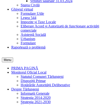
Venituri salariale 31.03.2024
Starea Civilă
Ghișeul virtual
Formulare Utile
Legea 544
Impozite și Taxe Locale
Eliberare Acord și Autorizații de funcționare activități
comerciale
Asistență Socială
Urbanism
Formulare
Raportează o problemă
Menu
PRIMA PAGINĂ
Monitorul Oficial Local
Statutul Comunei Tărlungeni
Dispoziții Primar
Hotărârile Autorității Deliberative
Despre Tărlungeni
Informații Generale
Strategia 2014-2020
Strategia 2021-2030