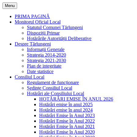
Skip
Menu
to
content
PRIMA PAGINĂ
Monitorul Oficial Local
Statutul Comunei Tărlungeni
Dispoziții Primar
Hotărârile Autorității Deliberative
Despre Tărlungeni
Informații Generale
Strategia 2014-2020
Strategia 2021-2030
Plan de integritate
Date statistice
Consiliul Local
Regulament de funcționare
Ședințe Consiliul Local
Hotărâri ale Consiliului Local
HOTĂRÂRI EMISE ÎN ANUL 2026
Hotărâri emise în anul 2025
Hotărâri emise în anul 2024
Hotărâri Emise în Anul 2023
Hotărâri Emise în Anul 2022
Hotărâri Emise în Anul 2021
Hotărâri Emise în Anul 2020