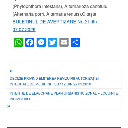
(Phytophthora infestans), Alternarioza cartofului
(Alternaria porri, Alternaria tenuis).Citește
BULETINUL DE AVERTIZARE Nr. 21 din
07.07.2026
W
F
M
T
E
P
h
a
e
wi
m
ar
at
c
ss
tt
ail
ta
s
e
e
er
je
Navigare
A
b
n
a
în
DECIZIE PRIVIND EMITEREA REVIZUIRII AUTORIZAȚIEI
INTEGRATE DE MEDIU NR. SB 112 DIN 22.03.2010
p
o
g
z
articole
INTENȚIE DE ELABORARE PLAN URBANISTIC ZONAL – LOCUINȚE
p
o
er
ă
INDIVIDUALE
k