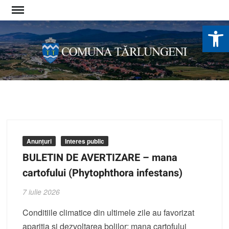
Skip
to
De
content
Anunțuri
Interes public
BULETIN DE AVERTIZARE – mana
cartofului (Phytophthora infestans)
7 iulie 2026
Conditiile climatice din ultimele zile au favorizat
aparitia si dezvoltarea bolilor: mana cartofului