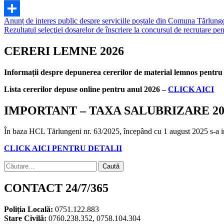
Email
Navigare
Anunț de interes public despre serviciile poștale din Comuna Tărlung
Partajează
Rezultatul selecţiei dosarelor de înscriere la concursul de recrutare p
în
articole
CERERI LEMNE 2026
Informații despre depunerea cererilor de material lemnos pentr
Lista cererilor depuse online pentru anul 2026 –
CLICK AICI
IMPORTANT – TAXA SALUBRIZARE 20
În baza HCL Tărlungeni nr. 63/2025, începând cu 1 august 2025 s-a instit
CLICK AICI PENTRU DETALII
Caută
după:
CONTACT 24/7/365
Poliția Locală:
0751.122.883
Stare Civilă:
0760.238.352, 0758.104.304