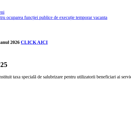
eni
entru ocuparea funcției publice de execuție temporar vacanta
u anul 2026
CLICK AICI
25
uit taxa specială de salubrizare pentru utilizatorii beneficiari ai servi