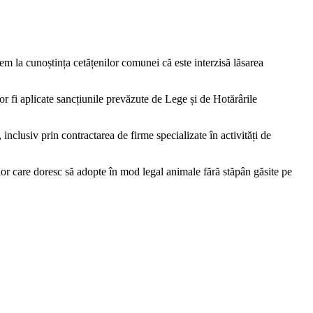
em la cunoștința cetățenilor comunei că es
te interzisă lăsarea
r fi aplicate sancțiunile prevăzute de Lege și de Hotărârile
clusiv prin contractarea de firme specializate în activități de
elor care doresc să adopte în mod legal animale fără stăpân găsite pe