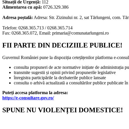
Situații de Urgență:
112
Alimentarea cu apă:
0726.329.386
Adresa poștală:
Adresa: Str. Zizinului nr. 2, sat Tărlungeni, com. Tă
Telefon: 0268.365.713 / 0268.365.714
Fax: 0268.365.072, Email: primaria@comunatarlungeni.ro
FII PARTE DIN DECIZIILE PUBLICE!
Guvernul României pune la dispoziția cetețățenilor platforma e-consult
consulta propuneri de acte normative inițiate de administrația pu
transmite sugestii și opinii privind propunerile legislative
înregistra participările la dezbaterile publice lansate
consulta o arhivă actualizată a consultărilor publice publicate în
Puteți accesa platforma la adresa:
https://e-consultare.gov.ro/
SPUNE NU VIOLENȚEI DOMESTICE!