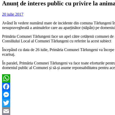
Anunț de interes public cu privire la anima
20 iulie 2017
Având în vedere numărul mare de incidente din comuna Tărlungeni în ca
nesupravegheată a animalelor care au aparținător (stăpân) pe domeniul p
Primăria Comunei Tărlungeni face un apel către cetățenii comunei de a-ș
Consiliului Local al Comunei Tărlungeni cu referire la acest subiect
Începând cu data de 26 iulie, Primăria Comunei Tărlungeni va începe o 
ecarisaj.
În paralel, Primăria Comunei Tărlungeni va face toate eforturile pentru
domeniul public al Comunei și să-și asume reponsabilitatea pentru ace
WhatsApp
Facebook
Messenger
Twitter