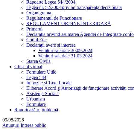
Rapoarte Legea 544/2004
Legea nr. 52/2003 privind transparența decizională
Organigrama
Regulamentul de Funcționare
REGULAMENT ORDINE INTERIOARĂ
Primarul
Declarația privind asumarea Agendei de Integritate co
Codul Etic
Declarații avere și interese
Venituri salariale 30.09.2024
Venituri salariale 31.03.2024
Starea Civilă
Ghișeul virtual
Formulare Utile
Legea 544
Impozite și Taxe Locale
Eliberare Acord și Autorizații de funcționare activități co
Asistență Socială
Urbanism
Formulare
Raportează o problemă
09/08/2026
Anunțuri
Interes public