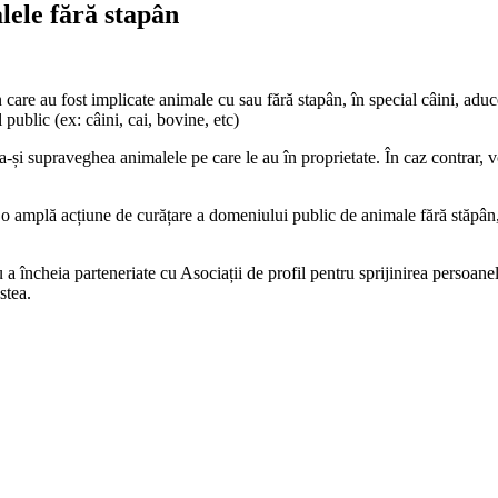
lele fără stapân
re au fost implicate animale cu sau fără stapân, în special câini, aduc
ublic (ex: câini, cai, bovine, etc)
i supraveghea animalele pe care le au în proprietate. În caz contrar, vo
amplă acțiune de curățare a domeniului public de animale fără stăpân, in
 a încheia parteneriate cu Asociații de profil pentru sprijinirea persoan
stea.