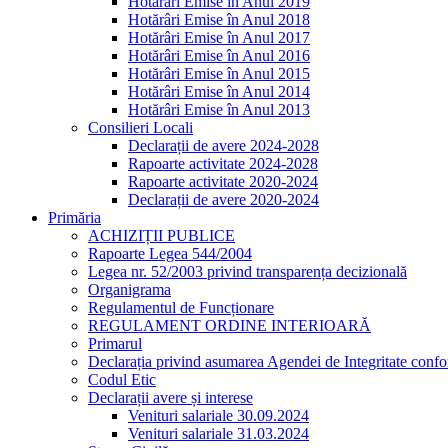
Hotărâri Emise în Anul 2019
Hotărâri Emise în Anul 2018
Hotărâri Emise în Anul 2017
Hotărâri Emise în Anul 2016
Hotărâri Emise în Anul 2015
Hotărâri Emise în Anul 2014
Hotărâri Emise în Anul 2013
Consilieri Locali
Declarații de avere 2024-2028
Rapoarte activitate 2024-2028
Rapoarte activitate 2020-2024
Declarații de avere 2020-2024
Primăria
ACHIZIȚII PUBLICE
Rapoarte Legea 544/2004
Legea nr. 52/2003 privind transparența decizională
Organigrama
Regulamentul de Funcționare
REGULAMENT ORDINE INTERIOARĂ
Primarul
Declarația privind asumarea Agendei de Integritate co
Codul Etic
Declarații avere și interese
Venituri salariale 30.09.2024
Venituri salariale 31.03.2024