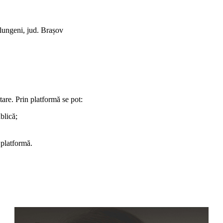
rlungeni, jud. Brașov
are. Prin platformă se pot:
blică;
 platformă.