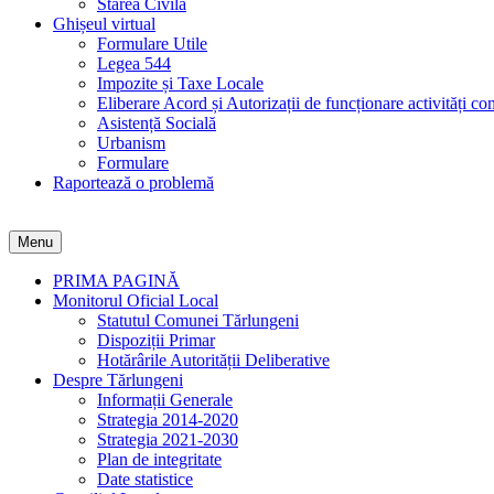
Starea Civilă
Ghișeul virtual
Formulare Utile
Legea 544
Impozite și Taxe Locale
Eliberare Acord și Autorizații de funcționare activități co
Asistență Socială
Urbanism
Formulare
Raportează o problemă
Menu
PRIMA PAGINĂ
Monitorul Oficial Local
Statutul Comunei Tărlungeni
Dispoziții Primar
Hotărârile Autorității Deliberative
Despre Tărlungeni
Informații Generale
Strategia 2014-2020
Strategia 2021-2030
Plan de integritate
Date statistice