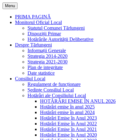
Skip
Menu
to
content
PRIMA PAGINĂ
Monitorul Oficial Local
Statutul Comunei Tărlungeni
Dispoziții Primar
Hotărârile Autorității Deliberative
Despre Tărlungeni
Informații Generale
Strategia 2014-2020
Strategia 2021-2030
Plan de integritate
Date statistice
Consiliul Local
Regulament de funcționare
Ședințe Consiliul Local
Hotărâri ale Consiliului Local
HOTĂRÂRI EMISE ÎN ANUL 2026
Hotărâri emise în anul 2025
Hotărâri emise în anul 2024
Hotărâri Emise în Anul 2023
Hotărâri Emise în Anul 2022
Hotărâri Emise în Anul 2021
Hotărâri Emise în Anul 2020