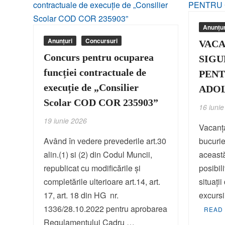
Anunțur
Anunțuri
Concursuri
VACA
Concurs pentru ocuparea
SIGU
funcției contractuale de
PENT
execuție de „Consilier
ADO
Scolar COD COR 235903”
16 iuni
19 iunie 2026
Vacanţa
Având în vedere prevederile art.30
bucurie 
alin.(1) si (2) din Codul Muncii,
această
republicat cu modificările şi
posibil
completările ulterioare art.14, art.
situaţi
17, art. 18 din HG nr.
excurs
1336/28.10.2022 pentru aprobarea
READ
Regulamentului Cadru …