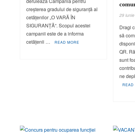
derulează Campania pentru
comun
creșterea gradului de siguranță al
29 iuni
cetățenilor „O VARĂ ÎN
SIGURANȚĂ”. Scopul acestei
Dragi c
campanii este de a informa
să comp
cetățenii …
READ MORE
disponi
QR. Ră
sunt fo
contrib
ne dep
READ