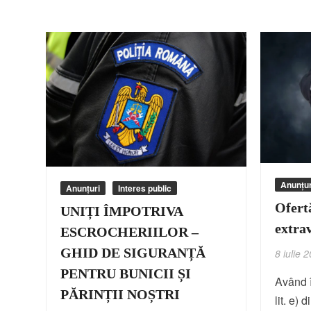
Anunțur
Anunțuri
Interes public
Ofert
UNIȚI ÎMPOTRIVA
extrav
ESCROCHERIILOR –
GHID DE SIGURANȚĂ
8 iulie 
PENTRU BUNICII ȘI
Având î
PĂRINȚII NOȘTRI
lit. e)