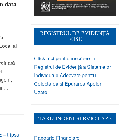
n data
REGISTRUL DE EVIDENȚĂ
ra
FOSE
Local al
Click aici pentru înscriere în
rdinară
Registrul de Evidență a Sistemelor
i
Individuale Adecvate pentru
ngeni,
Colectarea și Epurarea Apelor
lui …
Uzate
TĂRLUNGENI SERVICII APE
Rapoarte Financiare