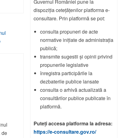
Guvernul României pune la
dispoziția cetețățenilor platforma e-
consultare. Prin platformă se pot:
consulta propuneri de acte
normative inițiate de administrația
publică;
transmite sugestii și opinii privind
propunerile legislative
înregistra participările la
dezbaterile publice lansate
consulta o arhivă actualizată a
e
consultărilor publice publicate în
platformă.
Puteți accesa platforma la adresa:
inul
https://e-consultare.gov.ro/
a de