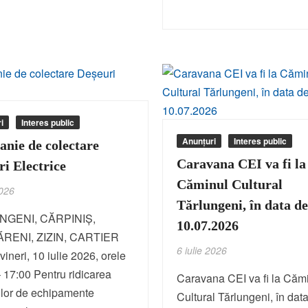
i
Interes public
Anunțuri
Interes public
nie de colectare
Caravana CEI va fi la
ri Electrice
Căminul Cultural
2026
Tărlungeni, în data d
NGENI, CĂRPINIȘ,
10.07.2026
RENI, ZIZIN, CARTIER
6 iulie 2026
ineri, 10 iulie 2026, orele
 17:00 Pentru ridicarea
Caravana CEI va fi la Căm
ilor de echipamente
Cultural Tărlungeni, în dat