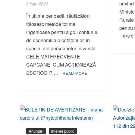
privind
8 iulie 2026
Minister
În ultima perioadă, răufăcătorii
Rurale a
folosesc metode tot mai
pentru 
ingenioase pentru a goli conturile
READ
de economii ale cetățenilor, în
special ale persoanelor în vârstă.
CELE MAI FRECVENTE
CAPCANE: CUM ACȚIONEAZĂ
ESCROCII? …
READ MORE
Anunțuri
Interes public