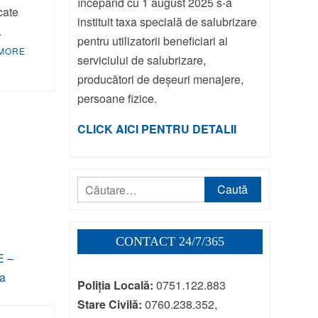
începând cu 1 august 2025 s-a
icate
instituit taxa specială de salubrizare
.
pentru utilizatorii beneficiari ai
MORE
serviciului de salubrizare,
producători de deșeuri menajere,
persoane fizice.
CLICK AICI PENTRU DETALII
Caută
după:
CONTACT 24/7/365
Poliția Locală:
0751.122.883
Stare Civilă:
0760.238.352,