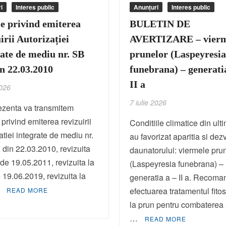
i
Interes public
Anunțuri
Interes public
ie privind emiterea
BULETIN DE
irii Autorizației
AVERTIZARE – vierm
rate de mediu nr. SB
prunelor (Laspeyresi
in 22.03.2010
funebrana) – generati
II a
2026
7 iulie 2026
ezenta va transmitem
 privind emiterea revizuirii
Conditiile climatice din ulti
atiei integrate de mediu nr.
au favorizat aparitia si dez
din 22.03.2010, revizuita
daunatorului: viermele pru
 de 19.05.2011, revizuita la
(Laspeyresia funebrana) –
 19.06.2019, revizuita la
generatia a – II a. Recom
…
efectuarea tratamentul fitos
READ MORE
la prun pentru combaterea 
…
READ MORE