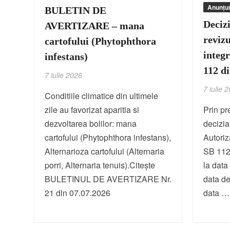
Anunțur
BULETIN DE
Deciz
AVERTIZARE – mana
revizu
cartofului (Phytophthora
integ
infestans)
112 d
7 iulie 2026
7 iulie 
Conditiile climatice din ultimele
zile au favorizat aparitia si
Prin pr
dezvoltarea bolilor: mana
decizia
cartofului (Phytophthora infestans),
Autoriz
Alternarioza cartofului (Alternaria
SB 112 
porri, Alternaria tenuis).Citește
la data
BULETINUL DE AVERTIZARE Nr.
data de
21 din 07.07.2026
data 