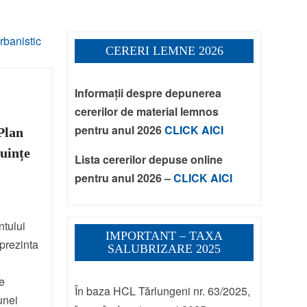
CERERI LEMNE 2026
Informații despre depunerea
cererilor de material lemnos
pentru anul 2026
CLICK AICI
Plan
cuințe
Lista cererilor depuse online
pentru anul 2026 –
CLICK AICI
ntului
IMPORTANT – TAXA
prezinta
SALUBRIZARE 2025
le
În baza HCL Tărlungeni nr. 63/2025,
unei