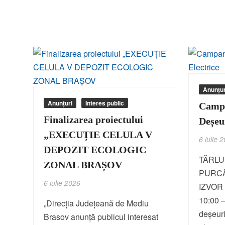
Anunțur
Anunțuri
Interes public
Campa
Finalizarea proiectului
Deșeu
„EXECUȚIE CELULA V
6 iulie 
DEPOZIT ECOLOGIC
TĂRLU
ZONAL BRAȘOV
PURCĂ
6 iulie 2026
IZVOR v
10:00 –
„Direcția Județeană de Mediu
deșeur
Brasov anunţă publicul interesat