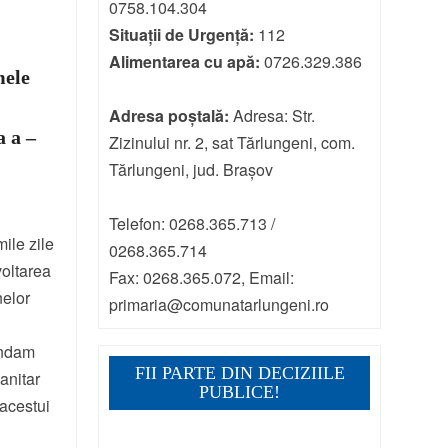
0758.104.304
Situații de Urgență:
112
Alimentarea cu apă:
0726.329.386
ele
a
Adresa poștală:
Adresa: Str.
a a –
Zizinului nr. 2, sat Tărlungeni, com.
Tărlungeni, jud. Brașov
Telefon: 0268.365.713 /
mile zile
0268.365.714
voltarea
Fax: 0268.365.072, Email:
nelor
primaria@comunatarlungeni.ro
andam
FII PARTE DIN DECIZIILE
anitar
PUBLICE!
acestui