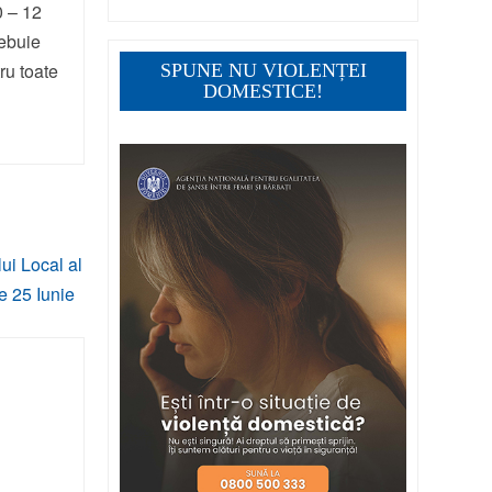
0 – 12
rebuie
ru toate
SPUNE NU VIOLENȚEI
DOMESTICE!