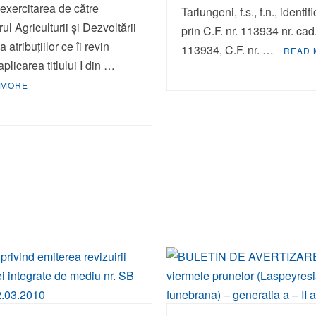
 exercitarea de către
Tarlungeni, f.s., f.n., identif
ul Agriculturii și Dezvoltării
prin C.F. nr. 113934 nr. cad
 atribuțiilor ce îi revin
113934, C.F. nr. …
READ 
aplicarea titlului I din …
 MORE