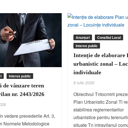
Anunțuri
Consiliul Local
Interes public
Intenție de elaborare 
urbanistic zonal – Lo
individuale
i
Interes public
8 iulie 2026
ă de vânzare teren
ilan nr. 2443/2026
Obiectivul Tntocmirii preze
Plan Urbanistic Zonal Tl re
2026
stabilirea reglementarilor
n vedere prevederile Art. 3,
urbanistice pentru terenuri
 din Normele Metodologice
situate Tn intravilanul com