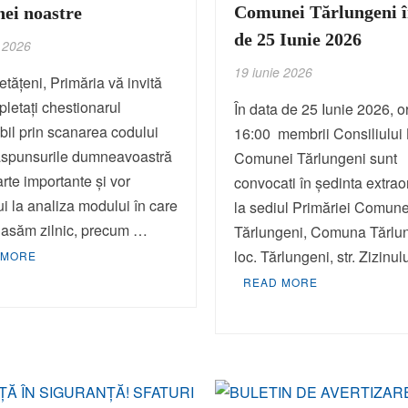
Comunei Tărlungeni î
ei noastre
de 25 Iunie 2026
e 2026
19 iunie 2026
etățeni, Primăria vă invită
letați chestionarul
În data de 25 Iunie 2026, o
bil prin scanarea codului
16:00 membrii Consiliului 
spunsurile dumneavoastră
Comunei Tărlungeni sunt
arte importante și vor
convocati în ședinta extrao
ui la analiza modului în care
la sediul Primăriei Comune
lasăm zilnic, precum …
Tărlungeni, Comuna Tărlu
loc. Tărlungeni, str. Zizinu
 MORE
READ MORE