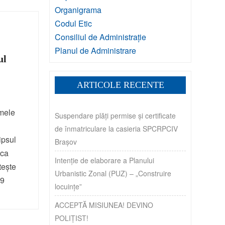
Organigrama
Codul Etic
Consiliul de Administrație
Planul de Administrare
ul
ARTICOLE RECENTE
imele
Suspendare plăți permise și certificate
de înmatriculare la casieria SPCRPCIV
ipsul
Brașov
sca
Intenție de elaborare a Planului
tește
Urbanistic Zonal (PUZ) – „Construire
19
locuințe”
ACCEPTĂ MISIUNEA! DEVINO
POLIȚIST!