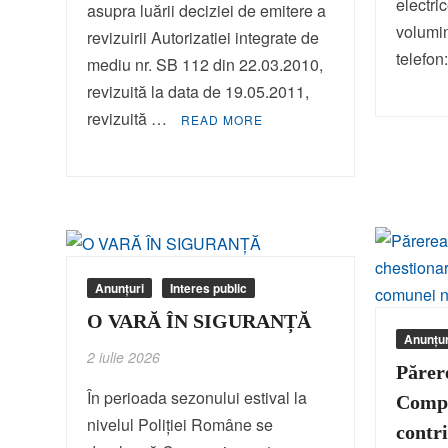
electri
asupra luării deciziei de emitere a
volumin
revizuirii Autorizatiei integrate de
telefo
mediu nr. SB 112 din 22.03.2010,
revizuită la data de 19.05.2011,
revizuită …
READ MORE
Anunțuri
Interes public
O VARĂ ÎN SIGURANȚĂ
Anunțur
2 iulie 2026
Părer
În perioada sezonului estival la
Compl
nivelul Poliției Române se
contri