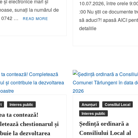
ce și electronice mari și
10.07.2026, între orele 9:0
oase, sunați la numărul de
:00 Nu știi ce documente t
n: 0742 …
READ MORE
să aduci?! apasă AICI pent
detaliile
i
Interes public
Anunțuri
Consiliul Local
Interes public
ea ta contează!
Ședință ordinară a
etează chestionarul și
Consiliului Local al
buie la dezvoltarea