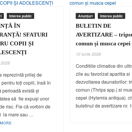
i
Interes public
Anunțuri
Interes public
NȚĂ ÎN
BULETIN DE
RANȚĂ! SFATURI
AVERTIZARE – trips
RU COPII ȘI
comun și musca cepei
LESCENȚI
10 iunie 2026
e 2026
Conditiile climatice din ult
zile au favorizat aparitia si
 reprezintă prilej de
dezvoltarea daunatorilor: tr
pentru toți copiii, însă în
comun (Thrips spp.) si mu
 perioadă există și
cepei (Hylemia antiqua). ci
itatea să fie expuşi unor
buletinul de avertizare nr. 
i de risc. Fie că vorbim de
ii la mare sau …
 MORE