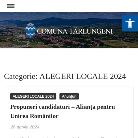
Skip
to
De
content
Categorie:
ALEGERI LOCALE 2024
ALEGERI LOCALE 2024
Anunțuri
Propuneri candidaturi – Alianța pentru
Unirea Românilor
26 aprilie 2024