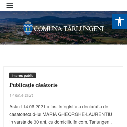
Skip
to
De
content
Interes public
Publicație căsătorie
14 iunie 2021
Astazi 14.06.2021 a fost inregistrata declaratia de
casatorie:a d-lui MARIA GHEORGHE-LAURENTIU
in varsta de 30 ani, cu domiciliul!n com. Tarlungeni,