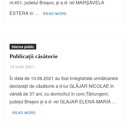
nr.451, judetul Brașov, și a d- rei MARȘAVELA
ESTERA in …
READ MORE
Interes public
Publicații căsătorie
10 iunie 2021
În data de 10.06.2021 au fost înregistrate următoarele
declaraţii de căsătorie a d-lui GLĂJAR NICOLAE în
vârstă de 37 ani, cu domiciliul în com.Tărlungeni,
judeţul Braşov şi a d- rei GLAJAR ELENA-MARIA …
READ MORE