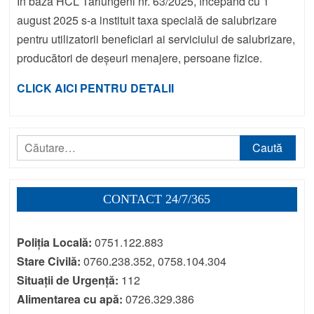
În baza HCL Tărlungeni nr. 63/2025, începând cu 1
august 2025 s-a instituit taxa specială de salubrizare
pentru utilizatorii beneficiari ai serviciului de salubrizare,
producători de deșeuri menajere, persoane fizice.
CLICK AICI PENTRU DETALII
Caută
după:
CONTACT 24/7/365
Poliția Locală:
0751.122.883
Stare Civilă:
0760.238.352, 0758.104.304
Situații de Urgență:
112
Alimentarea cu apă:
0726.329.386