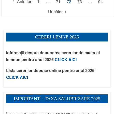
Paginație
Anterior
1
…
71
72
73
…
94
articole
Următor
CERERI LEMNE 2026
Informații despre depunerea cererilor de material
lemnos pentru anul 2026
CLICK AICI
Lista cererilor depuse online pentru anul 2026 –
CLICK AICI
IMPORTANT – TAXA SALUBRIZARE 2025