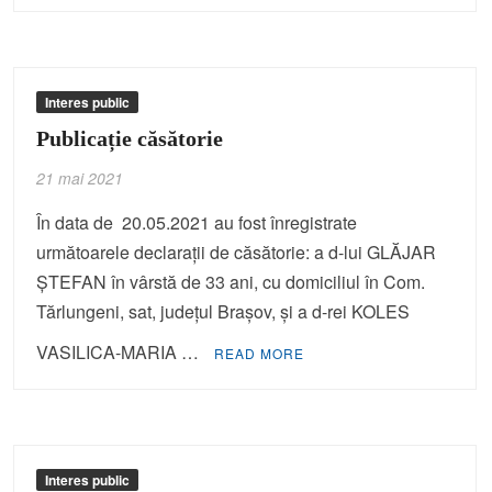
Interes public
Publicație căsătorie
21 mai 2021
În data de 20.05.2021 au fost înregistrate
următoarele declaraţii de căsătorie: a d-lui GLĂJAR
ŞTEFAN în vârstă de 33 ani, cu domiciliul în Com.
Tărlungeni, sat, judeţul Braşov, şi a d-rei KOLES
VASILICA-MARIA …
READ MORE
Interes public