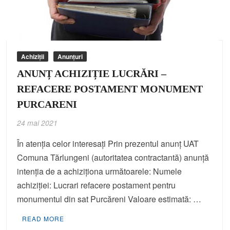
Achiziții
Anunțuri
ANUNȚ ACHIZIȚIE LUCRĂRI –
REFACERE POSTAMENT MONUMENT
PURCARENI
24 mai 2021
În atenția celor interesați Prin prezentul anunț UAT
Comuna Tărlungeni (autoritatea contractantă) anunță
intenția de a achiziționa următoarele: Numele
achiziției: Lucrari refacere postament pentru
monumentul din sat Purcăreni Valoare estimată: …
READ MORE