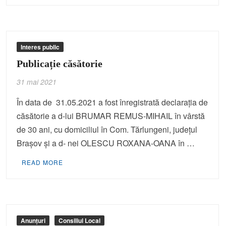
Interes public
Publicație căsătorie
31 mai 2021
În data de 31.05.2021 a fost înregistrată declaraţia de
căsătorie a d-lui BRUMAR REMUS-MIHAIL în vârstă
de 30 ani, cu domiciliul în Com. Tărlungeni, judeţul
Braşov şi a d- nei OLESCU ROXANA-OANA în …
READ MORE
Anunțuri
Consiliul Local