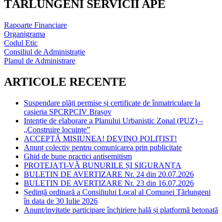
TĂRLUNGENI SERVICII APE
Rapoarte Financiare
Organigrama
Codul Etic
Consiliul de Administrație
Planul de Administrare
ARTICOLE RECENTE
Suspendare plăți permise și certificate de înmatriculare la
casieria SPCRPCIV Brașov
Intenție de elaborare a Planului Urbanistic Zonal (PUZ) –
„Construire locuințe”
ACCEPTĂ MISIUNEA! DEVINO POLIȚIST!
Anunț colectiv pentru comunicarea prin publicitate
Ghid de bune practici antisemitism
PROTEJAȚI-VĂ BUNURILE ȘI SIGURANȚA
BULETIN DE AVERTIZARE Nr. 24 din 20.07.2026
BULETIN DE AVERTIZARE Nr. 23 din 16.07.2026
Ședință ordinară a Consiliului Local al Comunei Tărlungeni
în data de 30 Iulie 2026
Anunt/invitatie participare închiriere hală și platformă betonată