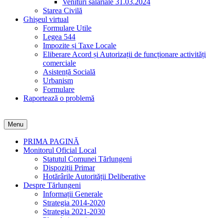
Venituri salariale 31.03.2024
Starea Civilă
Ghișeul virtual
Formulare Utile
Legea 544
Impozite și Taxe Locale
Eliberare Acord și Autorizații de funcționare activități
comerciale
Asistență Socială
Urbanism
Formulare
Raportează o problemă
Menu
PRIMA PAGINĂ
Monitorul Oficial Local
Statutul Comunei Tărlungeni
Dispoziții Primar
Hotărârile Autorității Deliberative
Despre Tărlungeni
Informații Generale
Strategia 2014-2020
Strategia 2021-2030