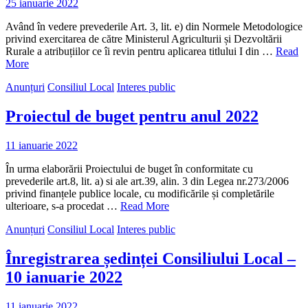
25 ianuarie 2022
Având în vedere prevederile Art. 3, lit. e) din Normele Metodologice
privind exercitarea de către Ministerul Agriculturii și Dezvoltării
Rurale a atribuțiilor ce îi revin pentru aplicarea titlului I din …
Read
More
Anunțuri
Consiliul Local
Interes public
Proiectul de buget pentru anul 2022
11 ianuarie 2022
În urma elaborării Proiectului de buget în conformitate cu
prevederile art.8, lit. a) si ale art.39, alin. 3 din Legea nr.273/2006
privind finanțele publice locale, cu modificările și completările
ulterioare, s-a procedat …
Read More
Anunțuri
Consiliul Local
Interes public
Înregistrarea ședinței Consiliului Local –
10 ianuarie 2022
11 ianuarie 2022