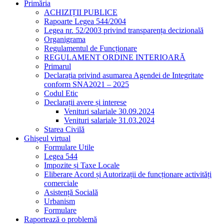
Primăria
ACHIZIȚII PUBLICE
Rapoarte Legea 544/2004
Legea nr. 52/2003 privind transparența decizională
Organigrama
Regulamentul de Funcționare
REGULAMENT ORDINE INTERIOARĂ
Primarul
Declarația privind asumarea Agendei de Integritate
conform SNA2021 – 2025
Codul Etic
Declarații avere și interese
Venituri salariale 30.09.2024
Venituri salariale 31.03.2024
Starea Civilă
Ghișeul virtual
Formulare Utile
Legea 544
Impozite și Taxe Locale
Eliberare Acord și Autorizații de funcționare activități
comerciale
Asistență Socială
Urbanism
Formulare
Raportează o problemă