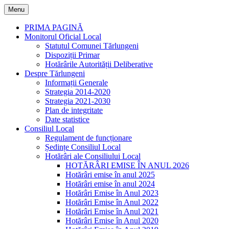
Skip
Menu
to
content
PRIMA PAGINĂ
Monitorul Oficial Local
Statutul Comunei Tărlungeni
Dispoziții Primar
Hotărârile Autorității Deliberative
Despre Tărlungeni
Informații Generale
Strategia 2014-2020
Strategia 2021-2030
Plan de integritate
Date statistice
Consiliul Local
Regulament de funcționare
Ședințe Consiliul Local
Hotărâri ale Consiliului Local
HOTĂRÂRI EMISE ÎN ANUL 2026
Hotărâri emise în anul 2025
Hotărâri emise în anul 2024
Hotărâri Emise în Anul 2023
Hotărâri Emise în Anul 2022
Hotărâri Emise în Anul 2021
Hotărâri Emise în Anul 2020