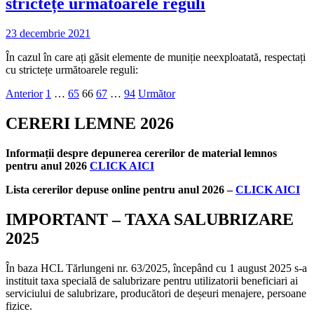
strictețe următoarele reguli
23 decembrie 2021
În cazul în care ați găsit elemente de muniție neexploatată, respectați
cu strictețe următoarele reguli:
Paginație
Anterior
1
…
65
66
67
…
94
Următor
articole
CERERI LEMNE 2026
Informații despre depunerea cererilor de material lemnos
pentru anul 2026
CLICK AICI
Lista cererilor depuse online pentru anul 2026 –
CLICK AICI
IMPORTANT – TAXA SALUBRIZARE
2025
În baza HCL Tărlungeni nr. 63/2025, începând cu 1 august 2025 s-a
instituit taxa specială de salubrizare pentru utilizatorii beneficiari ai
serviciului de salubrizare, producători de deșeuri menajere, persoane
fizice.