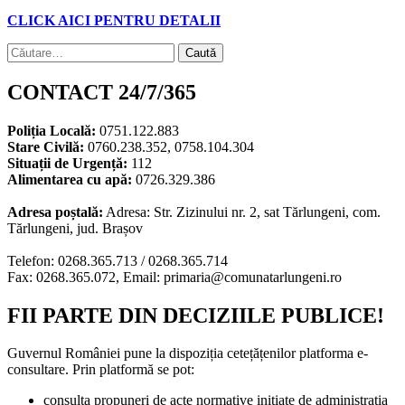
CLICK AICI PENTRU DETALII
Caută
după:
CONTACT 24/7/365
Poliția Locală:
0751.122.883
Stare Civilă:
0760.238.352, 0758.104.304
Situații de Urgență:
112
Alimentarea cu apă:
0726.329.386
Adresa poștală:
Adresa: Str. Zizinului nr. 2, sat Tărlungeni, com.
Tărlungeni, jud. Brașov
Telefon: 0268.365.713 / 0268.365.714
Fax: 0268.365.072, Email: primaria@comunatarlungeni.ro
FII PARTE DIN DECIZIILE PUBLICE!
Guvernul României pune la dispoziția cetețățenilor platforma e-
consultare. Prin platformă se pot:
consulta propuneri de acte normative inițiate de administrația