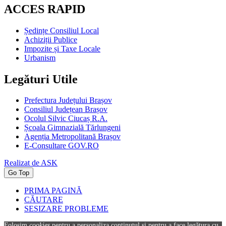
ACCES RAPID
Ședințe Consiliul Local
Achiziții Publice
Impozite și Taxe Locale
Urbanism
Legături Utile
Prefectura Județului Brașov
Consiliul Județean Brașov
Ocolul Silvic Ciucaș R.A.
Școala Gimnazială Tărlungeni
Agenția Metropolitană Brașov
E-Consultare GOV.RO
Realizat de ASK
Go Top
PRIMA PAGINĂ
CĂUTARE
SESIZARE PROBLEME
Folosim
cookies
pentru a personaliza conținutul și pentru a face legătura cu