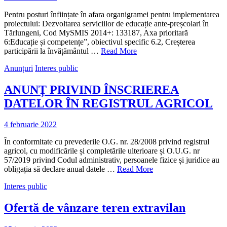
Pentru posturi înființate în afara organigramei pentru implementarea
proiectului: Dezvoltarea serviciilor de educație ante-preșcolari în
Tărlungeni, Cod MySMIS 2014+: 133187, Axa prioritară
6:Educație și competențe”, obiectivul specific 6.2, Creșterea
participării la învățământul …
Read More
Anunțuri
Interes public
ANUNȚ PRIVIND ÎNSCRIEREA
DATELOR ÎN REGISTRUL AGRICOL
4 februarie 2022
În conformitate cu prevederile O.G. nr. 28/2008 privind registrul
agricol, cu modificările și completările ulterioare și O.U.G. nr
57/2019 privind Codul administrativ, persoanele fizice și juridice au
obligația să declare anual datele …
Read More
Interes public
Ofertă de vânzare teren extravilan