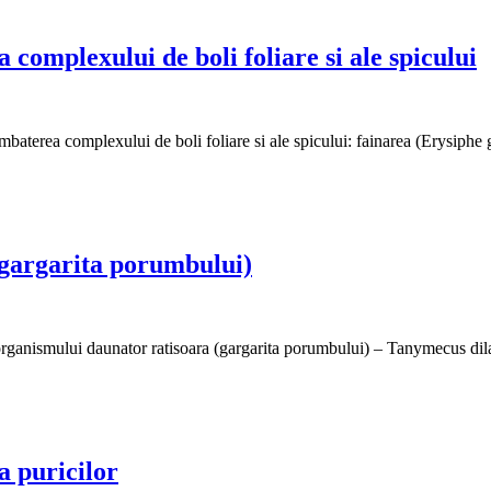
lexului de boli foliare si ale spicului
baterea complexului de boli foliare si ale spicului: fainarea (Erysiphe 
argarita porumbului)
ganismului daunator ratisoara (gargarita porumbului) – Tanymecus dilatico
puricilor