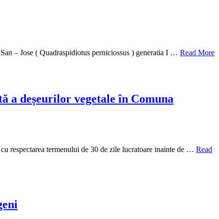
in San – Jose ( Quadraspidiotus perniciossus ) generatia I …
Read More
ată a deșeurilor vegetale în Comuna
a, cu respectarea termenului de 30 de zile lucratoare inainte de …
Read
geni