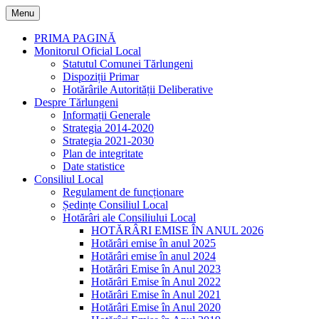
Skip
Menu
to
content
PRIMA PAGINĂ
Monitorul Oficial Local
Statutul Comunei Tărlungeni
Dispoziții Primar
Hotărârile Autorității Deliberative
Despre Tărlungeni
Informații Generale
Strategia 2014-2020
Strategia 2021-2030
Plan de integritate
Date statistice
Consiliul Local
Regulament de funcționare
Ședințe Consiliul Local
Hotărâri ale Consiliului Local
HOTĂRÂRI EMISE ÎN ANUL 2026
Hotărâri emise în anul 2025
Hotărâri emise în anul 2024
Hotărâri Emise în Anul 2023
Hotărâri Emise în Anul 2022
Hotărâri Emise în Anul 2021
Hotărâri Emise în Anul 2020