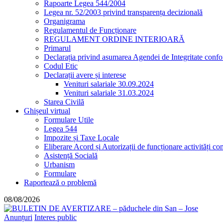
Rapoarte Legea 544/2004
Legea nr. 52/2003 privind transparența decizională
Organigrama
Regulamentul de Funcționare
REGULAMENT ORDINE INTERIOARĂ
Primarul
Declarația privind asumarea Agendei de Integritate co
Codul Etic
Declarații avere și interese
Venituri salariale 30.09.2024
Venituri salariale 31.03.2024
Starea Civilă
Ghișeul virtual
Formulare Utile
Legea 544
Impozite și Taxe Locale
Eliberare Acord și Autorizații de funcționare activități co
Asistență Socială
Urbanism
Formulare
Raportează o problemă
08/08/2026
Anunțuri
Interes public