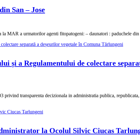
n San – Jose
area la MAR a urmatorilor agenti fitopatogeni: – daunatori : paduchele d
fului și a Regulamentului de colectare separ
003 privind transparenta decizionala in administratia publica, republicat
administrator la Ocolul Silvic Ciucas Tarlun