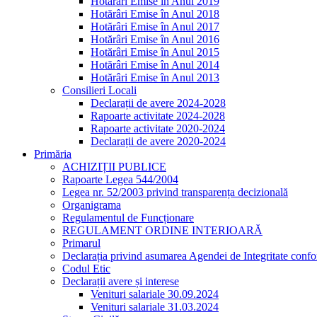
Hotărâri Emise în Anul 2019
Hotărâri Emise în Anul 2018
Hotărâri Emise în Anul 2017
Hotărâri Emise în Anul 2016
Hotărâri Emise în Anul 2015
Hotărâri Emise în Anul 2014
Hotărâri Emise în Anul 2013
Consilieri Locali
Declarații de avere 2024-2028
Rapoarte activitate 2024-2028
Rapoarte activitate 2020-2024
Declarații de avere 2020-2024
Primăria
ACHIZIȚII PUBLICE
Rapoarte Legea 544/2004
Legea nr. 52/2003 privind transparența decizională
Organigrama
Regulamentul de Funcționare
REGULAMENT ORDINE INTERIOARĂ
Primarul
Declarația privind asumarea Agendei de Integritate co
Codul Etic
Declarații avere și interese
Venituri salariale 30.09.2024
Venituri salariale 31.03.2024