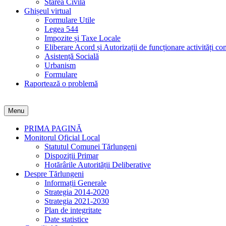
Starea Civilă
Ghișeul virtual
Formulare Utile
Legea 544
Impozite și Taxe Locale
Eliberare Acord și Autorizații de funcționare activități co
Asistență Socială
Urbanism
Formulare
Raportează o problemă
Menu
PRIMA PAGINĂ
Monitorul Oficial Local
Statutul Comunei Tărlungeni
Dispoziții Primar
Hotărârile Autorității Deliberative
Despre Tărlungeni
Informații Generale
Strategia 2014-2020
Strategia 2021-2030
Plan de integritate
Date statistice