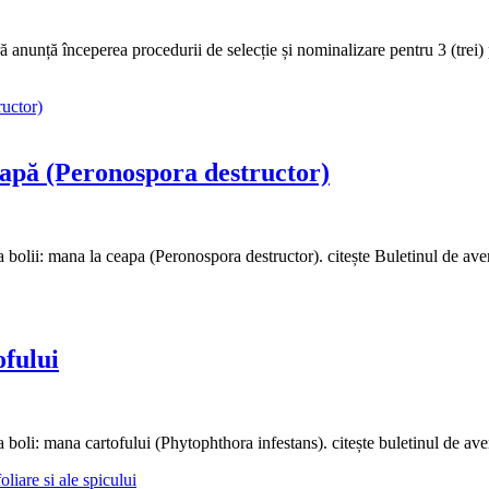
ră anunță începerea procedurii de selecție și nominalizare pentru 3 (t
ă (Peronospora destructor)
ea bolii: mana la ceapa (Peronospora destructor). citește Buletinul de aver
fului
ea boli: mana cartofului (Phytophthora infestans). citește buletinul de ave