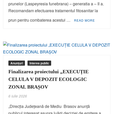
prunelor (Laspeyresia funebrana) – generatia a – II a.
Recomandam efectuarea tratamentul fitosanitar la
prun pentru combaterea acestui …
READ MORE
Anunțuri
Interes public
Finalizarea proiectului „EXECUȚIE
CELULA V DEPOZIT ECOLOGIC
ZONAL BRAȘOV
6 iulie 2026
„Direcția Județeană de Mediu Brasov anunţă
publicul interesat asupra luării deciziei de emitere a