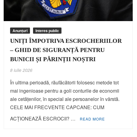
Anunțuri
Interes public
UNIȚI ÎMPOTRIVA ESCROCHERIILOR
– GHID DE SIGURANȚĂ PENTRU
BUNICII ȘI PĂRINȚII NOȘTRI
8 iulie 2026
În ultima perioadă, răufăcătorii folosesc metode tot
mai ingenioase pentru a goli conturile de economii
ale cetățenilor, în special ale persoanelor în vârstă.
CELE MAI FRECVENTE CAPCANE: CUM
ACȚIONEAZĂ ESCROCII? …
READ MORE