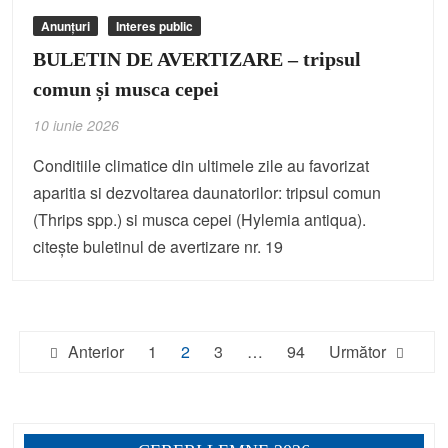
Anunțuri
Interes public
BULETIN DE AVERTIZARE – tripsul
comun și musca cepei
10 iunie 2026
Conditiile climatice din ultimele zile au favorizat
aparitia si dezvoltarea daunatorilor: tripsul comun
(Thrips spp.) si musca cepei (Hylemia antiqua).
citește buletinul de avertizare nr. 19
Paginație
Anterior
1
2
3
…
94
Următor
articole