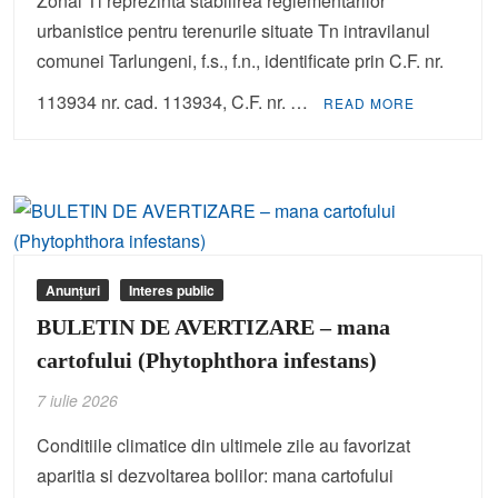
Zonal Tl reprezinta stabilirea reglementarilor
urbanistice pentru terenurile situate Tn intravilanul
comunei Tarlungeni, f.s., f.n., identificate prin C.F. nr.
113934 nr. cad. 113934, C.F. nr. …
READ MORE
Anunțuri
Interes public
BULETIN DE AVERTIZARE – mana
cartofului (Phytophthora infestans)
7 iulie 2026
Conditiile climatice din ultimele zile au favorizat
aparitia si dezvoltarea bolilor: mana cartofului