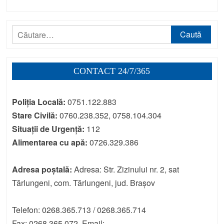
Caută
după:
CONTACT 24/7/365
Poliția Locală:
0751.122.883
Stare Civilă:
0760.238.352, 0758.104.304
Situații de Urgență:
112
Alimentarea cu apă:
0726.329.386
Adresa poștală:
Adresa: Str. Zizinului nr. 2, sat
Tărlungeni, com. Tărlungeni, jud. Brașov
Telefon: 0268.365.713 / 0268.365.714
Fax: 0268.365.072, Email: