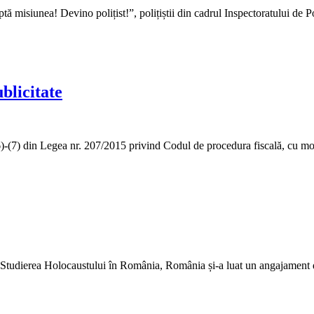
 misiunea! Devino polițist!”, polițiștii din cadrul Inspectoratului de Po
blicitate
in. (6)-(7) din Legea nr. 207/2015 privind Codul de procedura fiscală, cu
 Studierea Holocaustului în România, România și-a luat un angajament d