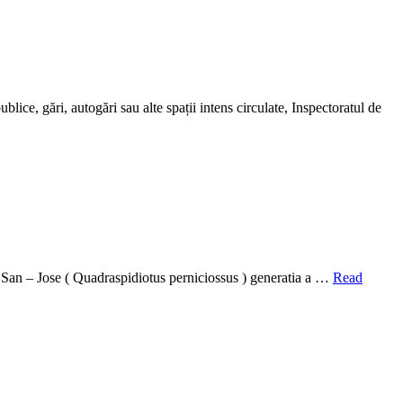
ce, gări, autogări sau alte spații intens circulate, Inspectoratul de
in San – Jose ( Quadraspidiotus perniciossus ) generatia a …
Read