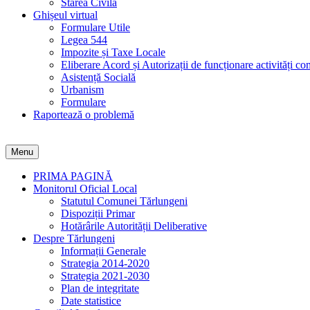
Starea Civilă
Ghișeul virtual
Formulare Utile
Legea 544
Impozite și Taxe Locale
Eliberare Acord și Autorizații de funcționare activități co
Asistență Socială
Urbanism
Formulare
Raportează o problemă
Menu
PRIMA PAGINĂ
Monitorul Oficial Local
Statutul Comunei Tărlungeni
Dispoziții Primar
Hotărârile Autorității Deliberative
Despre Tărlungeni
Informații Generale
Strategia 2014-2020
Strategia 2021-2030
Plan de integritate
Date statistice