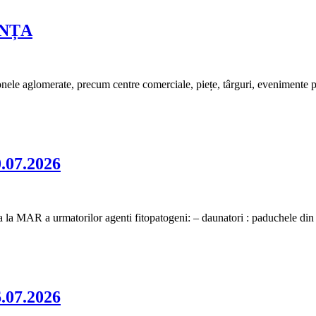
ANȚA
e aglomerate, precum centre comerciale, piețe, târguri, evenimente publi
.07.2026
area la MAR a urmatorilor agenti fitopatogeni: – daunatori : paduchele d
.07.2026