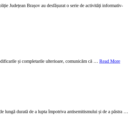
liție Județean Brașov au desfășurat o serie de activități informativ-
 modificarile și completarile ulterioare, comunicăm că …
Read More
e lungă durată de a lupta împotriva antisemitismului și de a păstra …