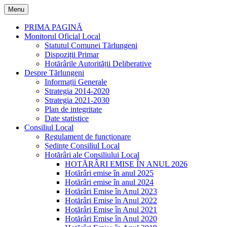
Skip
Menu
to
content
PRIMA PAGINĂ
Monitorul Oficial Local
Statutul Comunei Tărlungeni
Dispoziții Primar
Hotărârile Autorității Deliberative
Despre Tărlungeni
Informații Generale
Strategia 2014-2020
Strategia 2021-2030
Plan de integritate
Date statistice
Consiliul Local
Regulament de funcționare
Ședințe Consiliul Local
Hotărâri ale Consiliului Local
HOTĂRÂRI EMISE ÎN ANUL 2026
Hotărâri emise în anul 2025
Hotărâri emise în anul 2024
Hotărâri Emise în Anul 2023
Hotărâri Emise în Anul 2022
Hotărâri Emise în Anul 2021
Hotărâri Emise în Anul 2020