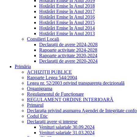
Hotărâri Emise în Anul 2019
Hotărâri Emise în Anul 2018
Hotărâri Emise în Anul 2017
Hotărâri Emise în Anul 2016
Hotărâri Emise în Anul 2015
Hotărâri Emise în Anul 2014
Hotărâri Emise în Anul 2013
Consilieri Locali
Declarații de avere 2024-2028
Rapoarte activitate 2024-2028
Rapoarte activitate 2020-2024
Declarații de avere 2020-2024
Primăria
ACHIZIȚII PUBLICE
Rapoarte Legea 544/2004
Legea nr. 52/2003 privind transparența decizională
Organigrama
Regulamentul de Funcționare
REGULAMENT ORDINE INTERIOARĂ
Primarul
Declarația privind asumarea Agendei de Integritate co
Codul Etic
Declarații avere și interese
Venituri salariale 30.09.2024
Venituri salariale 31.03.2024