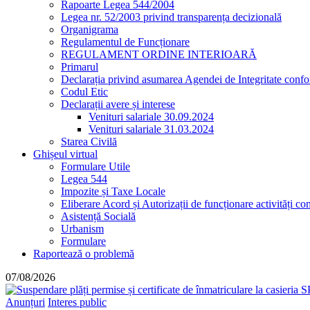
Rapoarte Legea 544/2004
Legea nr. 52/2003 privind transparența decizională
Organigrama
Regulamentul de Funcționare
REGULAMENT ORDINE INTERIOARĂ
Primarul
Declarația privind asumarea Agendei de Integritate co
Codul Etic
Declarații avere și interese
Venituri salariale 30.09.2024
Venituri salariale 31.03.2024
Starea Civilă
Ghișeul virtual
Formulare Utile
Legea 544
Impozite și Taxe Locale
Eliberare Acord și Autorizații de funcționare activități co
Asistență Socială
Urbanism
Formulare
Raportează o problemă
07/08/2026
Anunțuri
Interes public